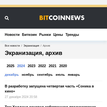
Новости
Новости
Биткоин
Биткоин
Рынки
Рынки
Цены
Цены
Тренды
Тренды
Все новости
/
Экранизация
/
Архив
Экранизация, архив
2025
2024
2023
2022
2021
2020
декабрь
ноябрь
сентябрь
июль
январь
В разработку запущена четвертая часть «Соника в
кино»
27 декабря 2024 20:58
Том Холланд основал собственною продюсерскую