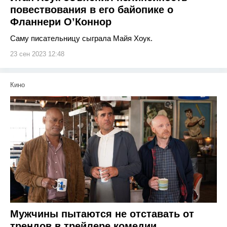
повествования в его байопике о
Фланнери О’Коннор
Саму писательницу сыграла Майя Хоук.
23 сен 2023 12:48
Кино
Мужчины пытаются не отставать от
трендов в трейлере комедии