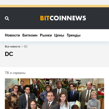
Новости
Новости
Биткоин
Биткоин
Рынки
Рынки
Цены
Цены
Тренды
Тренды
Все новости
/
DC
DC
ТВ и сериалы