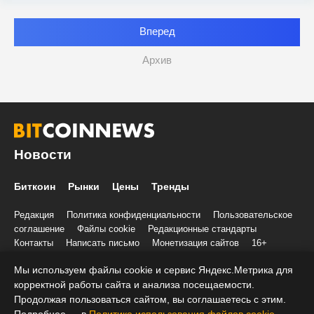
Вперед
Архив
Новости
Биткоин
Рынки
Цены
Тренды
Редакция
Политика конфиденциальности
Пользовательское
соглашение
Файлы cookie
Редакционные стандарты
Контакты
Написать письмо
Монетизация сайтов
16+
Мы используем файлы cookie и сервис Яндекс.Метрика для
© 2020-2026 Все права и материалы принадлежат «БиткоинНьюс»
Учредитель и редакция: ООО «Трафик», ИНН 7813175200, ОГРН
корректной работы сайта и анализа посещаемости.
1027806866724, 197022, г. Санкт-Петербург, ул. Льва Толстого, д.
Продолжая пользоваться сайтом, вы соглашаетесь с этим.
1–3, литер А, помещение 40-Н, комната 12