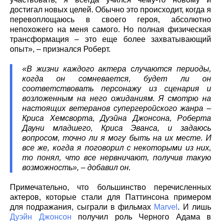
достигал новых целей. Обычно это происходит, когда я
перевоплощаюсь в своего героя, абсолютно
непохожего на меня самого. Но полная физическая
трансформация – это еще более захватывающий
опыт», – признался Роберт.
«В жизни каждого актера случаются периоды,
когда он сомневается, будет ли он
соответствовать персонажу из сценария и
возложенным на него ожиданиям. Я смотрю на
настоящих ветеранов супергеройского жанра –
Криса Хемсворта, Дуэйна Джонсона, Роберта
Дауни младшего, Криса Эванса, и задаюсь
вопросом, точно ли я могу быть на их месте. И
все же, когда я поговорил с некоторыми из них,
то понял, что все нервничают, получив такую
возможность», – добавил он.
Примечательно, что большинство перечисленных
актеров, которые стали для Паттинсона примером
для подражания, сыграли в фильмах
Marvel
. И лишь
Дуэйн Джонсон
получил роль Черного Адама в