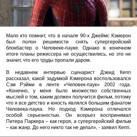
Мало кто помнит, что в начале 90-х Джеймс Кэмерон
был полон решимости снять супергеройский
блокбастер о Человеке-пауке. Однако в конечном
итоге планы режиссера не осуществились, но это не
значит, что его труды пропали даром.
В недавнем интервью сценарист Дэвид Кепп
рассказал, какой задумкой Кэмерона воспользовался
Сэм Рэйми в ленте «Человек-паук» 2002 года.
«Конечно, у меня было множество собственных
мыслей о том, каким должен получится фильм, потому
что я все детство и юность являлся большим фанатом
Человека-паука. Но подход Кэмерона отличался
особой серьезностью. Он всерьез воспринимал
Питера Паркера – как героя, а супергеройский фильм
– как жанр. До него никто так не делал», - заявил Кепп.