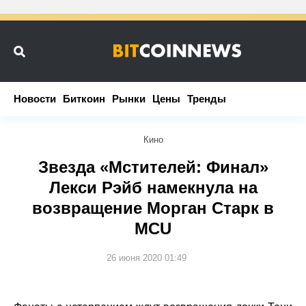
Новости
Новости
Биткоин
Биткоин
Рынки
Рынки
Цены
Цены
Тренды
Тренды
Кино
Звезда «Мстителей: Финал»
Лекси Рэйб намекнула на
возвращение Морган Старк в
MCU
26 июня 2020 01:49