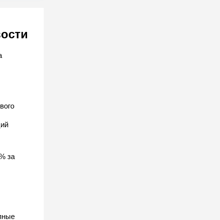
вости
а
вого
ций
% за
пные