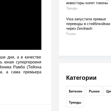
инвесторы копят токены
Тренды
Visa запустила прямые
переводы в стейблкойнах
через Zerohash
Рынки
ши дни, а в качестве
ть юная супергероиня
оника Рамбо (Тейона
ам, а сама премьера
Категории
Биткоин
Рынки
Це
Тренды