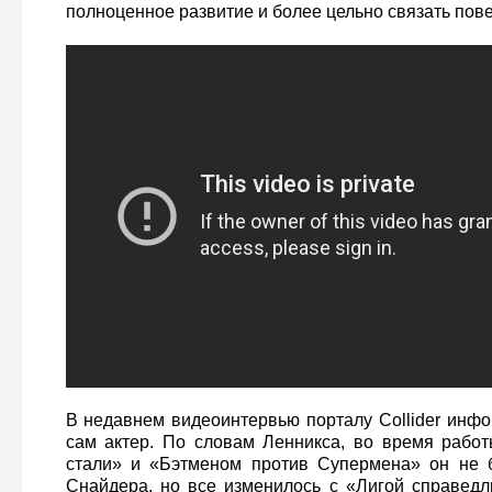
полноценное развитие и более цельно связать пов
В недавнем видеоинтервью порталу Collider инф
сам актер. По словам Ленникса, во время рабо
стали» и «Бэтменом против Супермена» он не 
Снайдера, но все изменилось с «Лигой справедл