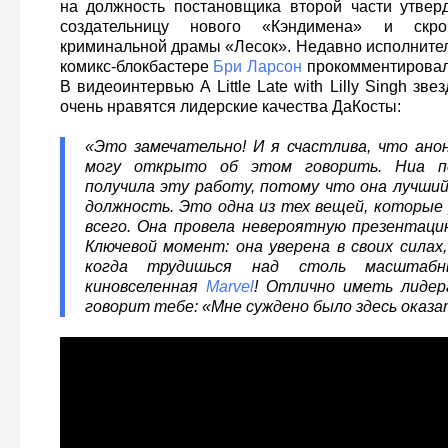
на должность постановщика второй части утве
создательницу нового «Кэндимена» и скро
криминальной драмы «Лесок». Недавно исполнител
комикс-блокбастере
Бри Ларсон
прокомментировал
В видеоинтервью A Little Late with Lilly Singh зве
очень нравятся лидерские качества ДаКосты:
«Это замечательно! И я счастлива, что ано
могу открыто об этом говорить. Ниа п
получила эту работу, потому что она лучши
должность. Это одна из тех вещей, которые
всего. Она провела невероятную презентаци
Ключевой момент: она уверена в своих силах,
когда трудишься над столь масштабн
киновселенная
Marvel
! Отлично иметь лидер
говорит тебе: «Мне суждено было здесь оказа