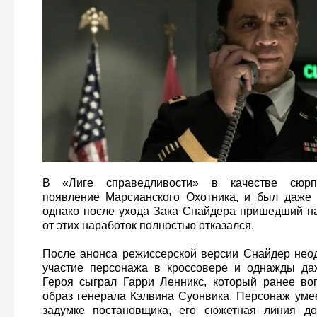
В «Лиге справедливости» в качестве сюрп
появление Марсианского Охотника, и был даже 
однако после ухода Зака Снайдера пришедший н
от этих наработок полностью отказался.
После анонса режиссерской версии Снайдер нео
участие персонажа в кроссовере и однажды даж
Героя сыграл Гарри Ленникс, который ранее в
образ генерала Кэлвина Суонвика. Персонаж умее
задумке постановщика, его сюжетная линия д