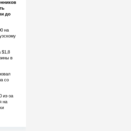
енников
ть
ли до
0 на
узскому
 $1,8
оины в
ровал
а со
0 из-за
я на
ки