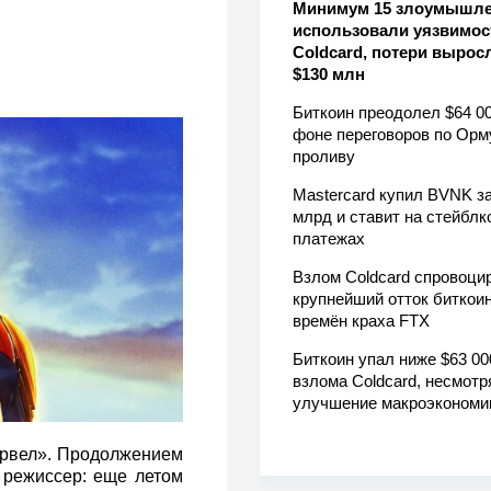
Минимум 15 злоумышл
использовали уязвимос
Coldcard, потери вырос
$130 млн
Биткоин преодолел $64 00
фоне переговоров по Орм
проливу
Mastercard купил BVNK за
млрд и ставит на стейблк
платежах
Взлом Coldcard спровоци
крупнейший отток биткоин
времён краха FTX
Биткоин упал ниже $63 00
взлома Coldcard, несмотр
улучшение макроэкономи
Марвел». Продолжением
 режиссер: еще летом