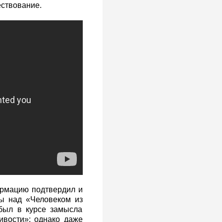
ествование.
ормацию подтвердил и
ты над «Человеком из
был в курсе замысла
ивости»; однако даже