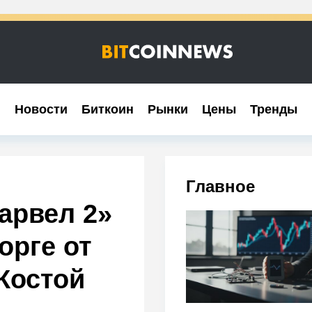
Новости
Новости
Биткоин
Биткоин
Рынки
Рынки
Цены
Цены
Тренды
Тренды
Главное
арвел 2»
орге от
Костой