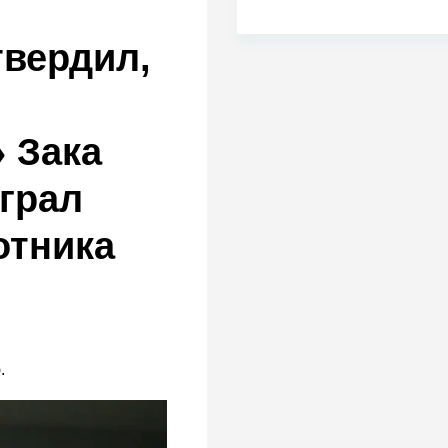
твердил,
 Зака
грал
отника
.