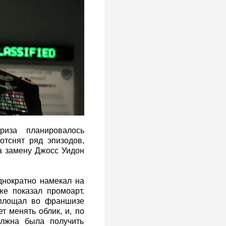
риза планировалось
отснят ряд эпизодов,
а замену Джосс Уидон
днократно намекал на
е показал промоарт.
оплощал во франшизе
т менять облик, и, по
олжна была получить