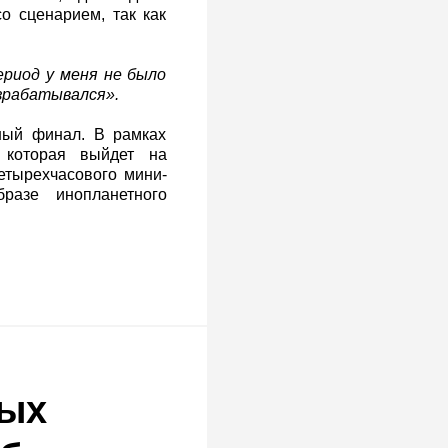
о сценарием, так как
ериод у меня не было
зрабатывался».
ный финал. В рамках
 которая выйдет на
етырехчасового мини-
разе инопланетного
ных