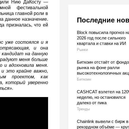
рдили Нию ДаКосту —
мной фестивальной
ьница главной роли в
Последние но
а данное назначение.
зда призналась, что ей
Block повысила прогноз н
2026 год после сильного
нс уже состоялся и я
квартала и ставки на ИИ
отрясающая, и она
Рынки
й кандидат на данную
 радуют меня больше
Биткоин отстаёт от фондо
ю и вдохновила меня.
рынка на фоне ралли
 и это крайне важно,
высокотехнологичных ак
ым проектом, как
Биткоин
а, который уверенно
ться».
CASHCAT взлетел на 120
неделю, но остановился
далеко от пика
Тренды
Chainlink вывели с бирж в
рекордном объёме — кру