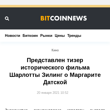
Новости
Новости
Биткоин
Биткоин
Рынки
Рынки
Цены
Цены
Тренды
Тренды
Кино
Представлен тизер
исторического фильма
Шарлотты Зилинг о Маргарите
Датской
20 января 2021 10:52