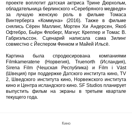
проекте воплотит датская актриса Трине Дюрхольм,
обладательница берлинского «Серебряного медведя»
за лучшую женскую роль в фильме Томаса
Винтерберга «Коммуна» (2016). Также в фильме
снялись Сёрен Маллинг, Мортен Хи Андерсен, Якоб
Офтебро, Бьёрн Флоберг, Магнус Креппер и Томас В.
Габриэльссон. Сценарий написала сама Зилинг
совместно с Йеспером Финком и Майей Ильсё.
Картина была спродюсирована компаниями
Filmkameratene (Норвегия), Truenorth (Исландия),
Sirena Film (Чешская Республика) и Film i Väst
(Швеция) при поддержке Датского института кино, TV
2, Шведского института кино, Норвежского института
кино и Центра исландского кино. SF Studios планирует
выпустить фильм на экраны в третьем квартале
текущего года.
Кино