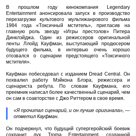
В прошлом году кинокомпания Legendary
Entertainment анонсировала запуск в производство
перезагрузки культового мультижанрового фильма
1984 года «Токсичный мститель», пригласив на
главную роль звезду «Игры престолов» Питера
Динклэйджа. Один из режиссеров оригинальной
ленты Ллойд Кауфман, выступающий продюсером
будущего фильма, в интервью очень хорошо
отозвался о сценарии предстоящего «Токсичного
мстителя».
Кауфман побеседовал с изданием Dread Central. Он
похвалил работу Мэйкона Блэра, режиссера и
сценариста ребута. По словам Кауфмана, его
преемник написал более качественный сценарий, чем
он сам в соавторстве с Джо Риттером в свое время.
«Я прочитал сценарий, и он лучше оригинала», —
отметил Кауфман.
Он подчеркнул, что будущий супергеройский боевик
сохранит дух Troma Entertainment, созданной