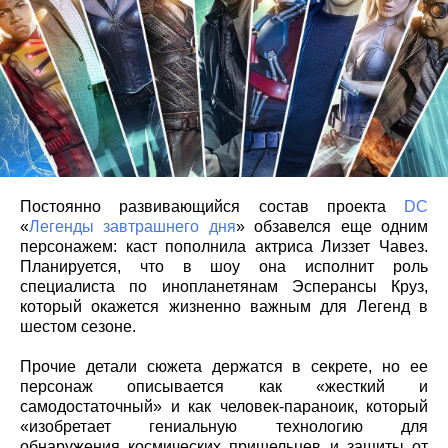
Постоянно развивающийся состав проекта
DC
«
Легенды завтрашнего дня
» обзавелся еще одним
персонажем: каст пополнила актриса Лиззет Чавез.
Планируется, что в шоу она исполнит роль
специалиста по инопланетянам Эсперансы Круз,
который окажется жизненно важным для Легенд в
шестом сезоне.
Прочие детали сюжета держатся в секрете, но ее
персонаж описывается как «жесткий и
самодостаточный» и как человек-параноик, который
«изобретает гениальную технологию для
обнаружения космических пришельцев и защиты от