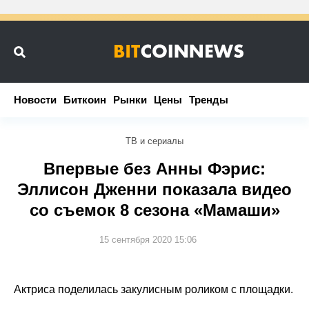
Новости
Новости
Биткоин
Биткоин
Рынки
Рынки
Цены
Цены
Тренды
Тренды
ТВ и сериалы
Впервые без Анны Фэрис:
Эллисон Дженни показала видео
со съемок 8 сезона «Мамаши»
15 сентября 2020 15:06
Актриса поделилась закулисным роликом с площадки.