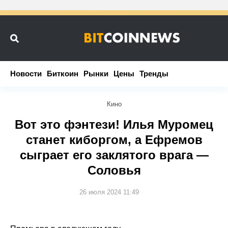
Новости
Новости
Биткоин
Биткоин
Рынки
Рынки
Цены
Цены
Тренды
Тренды
Кино
Вот это фэнтези! Илья Муромец
станет киборгом, а Ефремов
сыграет его заклятого врага —
Соловья
26 июля 2024 11:49