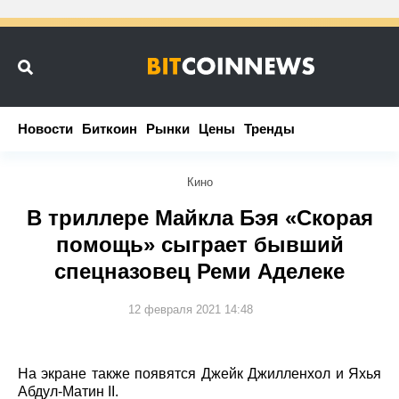
Новости
Новости
Биткоин
Биткоин
Рынки
Рынки
Цены
Цены
Тренды
Тренды
Кино
В триллере Майкла Бэя «Скорая
помощь» сыграет бывший
спецназовец Реми Аделеке
12 февраля 2021 14:48
На экране также появятся Джейк Джилленхол и Яхья
Абдул-Матин II.