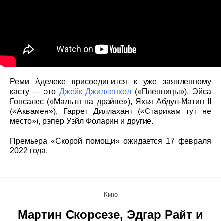
Реми Аделеке присоединится к уже заявленному
касту — это
Джейк Джилленхол
(«Пленницы»), Эйса
Гонсалес («Малыш на драйве»), Яхья Абдул-Матин II
(«Аквамен»), Гаррет Диллахант («Старикам тут не
место»), рэпер Уэйл Фоларин и другие.
Премьера «Скорой помощи» ожидается 17 февраля
2022 года.
Кино
Мартин Скорсезе, Эдгар Райт и