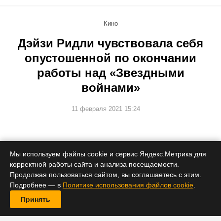
Кино
Дэйзи Ридли чувствовала себя
опустошенной по окончании
работы над «Звездными
войнами»
11 февраля 2021 15:24
Актрисе было одиноко, и она не знала, что делать
дальше.
Мы используем файлы cookie и сервис Яндекс.Метрика для
корректной работы сайта и анализа посещаемости.
Продолжая пользоваться сайтом, вы соглашаетесь с этим.
Подробнее — в
Политике использования файлов cookie
.
Принять