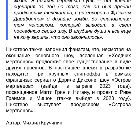
жизни. Я прошел огромный путь — от чтения
сценария за год до того, как он был продан
продюсерам телеканала, и разговоров с Фрэнком
Дарабонтом о дизайне зомби, до становления
тем человеком, который выводит в свет
последнюю серию шоу. В глубине души я все еще
не хочу верить, что оно закончилось».
Никотеро также напомнил фанатам, что, несмотря на
окончание основного шоу, вселенная «Ходячих
мертвецов» продолжит свое существование в виде
других проектов. В настоящее время в разработке
находятся три крупных спин-оффа в рамках
франшизы: сериал о Дэриле Диксоне, шоу «Остров
мертвецов» (выйдет в апреле 2023 года),
посвященное Мэгги Грин и Нигану, и проект о Рике
Граймсе и Мишон (также выйдет в 2023 году).
Никотеро выступает продюсером «Острова
мертвецов».
Автор: Михаил Кручинин