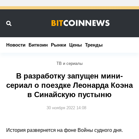
Новости
Новости
Биткоин
Биткоин
Рынки
Рынки
Цены
Цены
Тренды
Тренды
ТВ и сериалы
В разработку запущен мини-
сериал о поездке Леонарда Коэна
в Синайскую пустыню
30 ноября 2022 14:08
История развернется на фоне Войны судного дня.