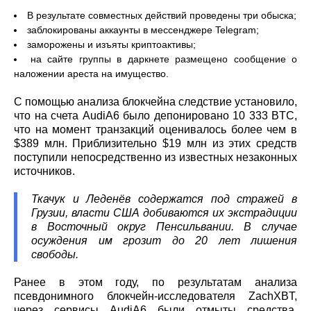
В результате совместных действий проведены три обыска;
заблокированы аккаунты в мессенджере Telegram;
заморожены и изъяты криптоактивы;
на сайте группы в даркнете размещено сообщение о
наложении ареста на имущество.
С помощью анализа блокчейна следствие установило,
что на счета AudiA6 было депонировано 10 333 BTC,
что на момент транзакций оценивалось более чем в
$389 млн. Приблизительно $19 млн из этих средств
поступили непосредственно из известных незаконных
источников.
Ткачук и Леденёв содержатся под стражей в
Грузии, власти США добиваются их экстрадиции
в Восточный округ Пенсильвании. В случае
осуждения им грозит до 20 лет лишения
свободы.
Ранее в этом году, по результатам анализа
псевдонимного блокчейн-исследователя ZachXBT,
через сервисы AudiA6 были отмыты средства,