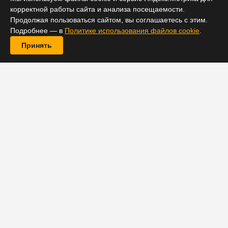
банковские счета и получил пятилетний тюремный
корректной работы сайта и анализа посещаемости.
срок
Продолжая пользоваться сайтом, вы соглашаетесь с этим.
Подробнее — в
Политике использования файлов cookie
.
Принять
Житель Вашингтона получил пятилетний тюремный
срок за участие в схеме отмывания средств на сумму
$100 млн, в которой использовались криптовалютные
и банковские счета.
По данным
Министерства юстиции США (DOJ)
,