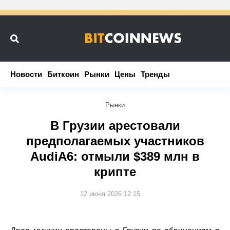
Новости
Новости
Биткоин
Биткоин
Рынки
Рынки
Цены
Цены
Тренды
Тренды
Рынки
В Грузии арестовали
предполагаемых участников
AudiA6: отмыли $389 млн в
крипте
12 июня 2026 12:15