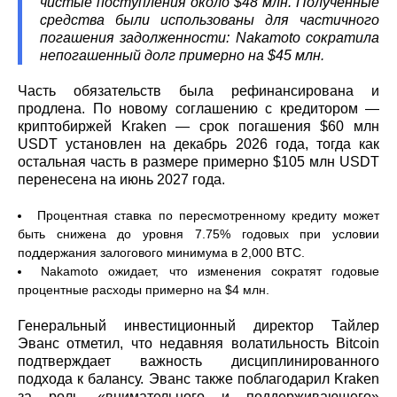
чистые поступления около $48 млн. Полученные
средства были использованы для частичного
погашения задолженности: Nakamoto сократила
непогашенный долг примерно на $45 млн.
Часть обязательств была рефинансирована и
продлена. По новому соглашению с кредитором —
криптобиржей Kraken — срок погашения $60 млн
USDT установлен на декабрь 2026 года, тогда как
остальная часть в размере примерно $105 млн USDT
перенесена на июнь 2027 года.
Процентная ставка по пересмотренному кредиту может
быть снижена до уровня 7.75% годовых при условии
поддержания залогового минимума в 2,000 BTC.
Nakamoto ожидает, что изменения сократят годовые
процентные расходы примерно на $4 млн.
Генеральный инвестиционный директор Тайлер
Эванс отметил, что недавняя волатильность Bitcoin
подтверждает важность дисциплинированного
подхода к балансу. Эванс также поблагодарил Kraken
за роль «внимательного и поддерживающего»