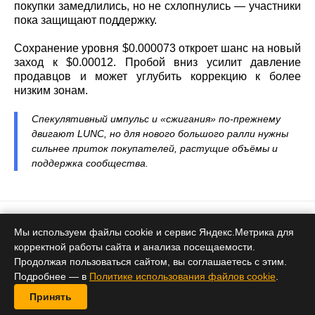
покупки замедлились, но не схлопнулись — участники
пока защищают поддержку.
Сохранение уровня $0.000073 откроет шанс на новый
заход к $0.00012. Пробой вниз усилит давление
продавцов и может углубить коррекцию к более
низким зонам.
Спекулятивный импульс и «сжигания» по‑прежнему
двигают LUNC, но для нового большого ралли нужны
сильнее приток покупателей, растущие объёмы и
поддержка сообщества.
Тренды
Мы используем файлы cookie и сервис Яндекс.Метрика для
корректной работы сайта и анализа посещаемости.
Киты продают, из биржевых
Продолжая пользоваться сайтом, вы соглашаетесь с этим.
фондов отток: потащит ли это
Подробнее — в
Политике использования файлов cookie
.
цену эфириума вниз?
Принять