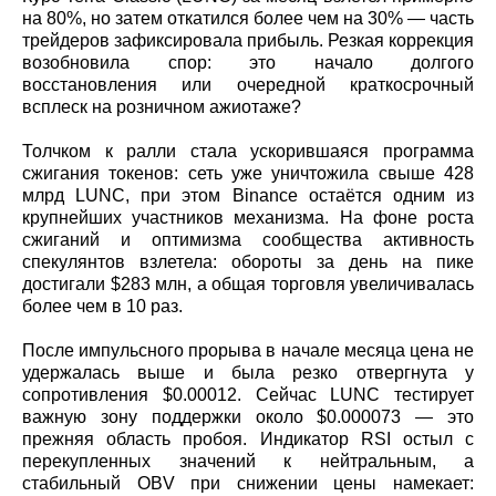
на 80%, но затем откатился более чем на 30% — часть
трейдеров зафиксировала прибыль. Резкая коррекция
возобновила спор: это начало долгого
восстановления или очередной краткосрочный
всплеск на розничном ажиотаже?
Толчком к ралли стала ускорившаяся программа
сжигания токенов: сеть уже уничтожила свыше 428
млрд LUNC, при этом Binance остаётся одним из
крупнейших участников механизма. На фоне роста
сжиганий и оптимизма сообщества активность
спекулянтов взлетела: обороты за день на пике
достигали $283 млн, а общая торговля увеличивалась
более чем в 10 раз.
После импульсного прорыва в начале месяца цена не
удержалась выше и была резко отвергнута у
сопротивления $0.00012. Сейчас LUNC тестирует
важную зону поддержки около $0.000073 — это
прежняя область пробоя. Индикатор RSI остыл с
перекупленных значений к нейтральным, а
стабильный OBV при снижении цены намекает: