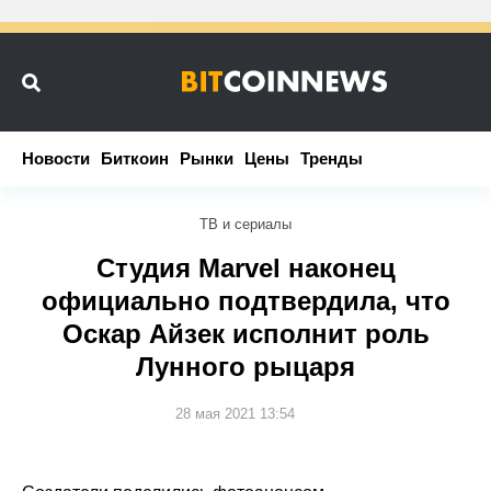
Новости
Новости
Биткоин
Биткоин
Рынки
Рынки
Цены
Цены
Тренды
Тренды
ТВ и сериалы
Студия Marvel наконец
официально подтвердила, что
Оскар Айзек исполнит роль
Лунного рыцаря
28 мая 2021 13:54