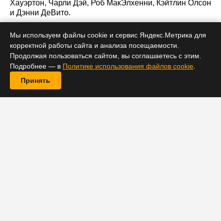
Хауэртон, Чарли Дэй, Роб МакЭлхенни, Кэйтлин Олсон
и Дэнни ДеВито.
Мы используем файлы cookie и сервис Яндекс.Метрика для
корректной работы сайта и анализа посещаемости.
Продолжая пользоваться сайтом, вы соглашаетесь с этим.
ТВ и сериалы
Подробнее — в
Политике использования файлов cookie
.
Паркер Поузи сыграет с Колином
Принять
Фертом и Тони Коллетт в
криминальном сериале
«Лестница»
27 мая 2021 15:22
Многосерийный фильм будет основан на реальной
криминальной истории.