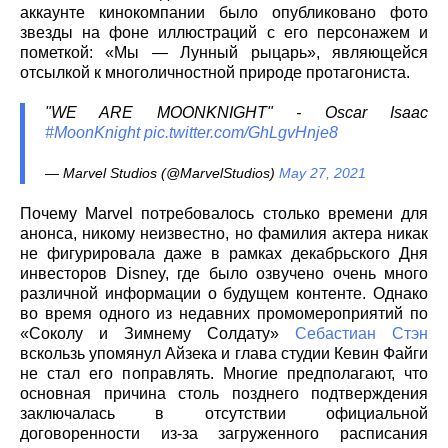
аккаунте кинокомпании было опубликовано фото
звезды на фоне иллюстраций с его персонажем и
пометкой: «Мы — Лунный рыцарь», являющейся
отсылкой к многоличностной природе протагониста.
"WE ARE MOONKNIGHT" - Oscar Isaac
#MoonKnight
pic.twitter.com/GhLgvHnje8
— Marvel Studios (@MarvelStudios)
May 27, 2021
Почему Marvel потребовалось столько времени для
анонса, никому неизвестно, но фамилия актера никак
не фигурировала даже в рамках декабрьского Дня
инвесторов Disney, где было озвучено очень много
различной информации о будущем контенте. Однако
во время одного из недавних промомероприятий по
«Соколу и Зимнему Солдату»
Себастиан Стэн
вскользь упомянул Айзека и глава студии Кевин Файги
не стал его поправлять. Многие предполагают, что
основная причина столь позднего подтверждения
заключалась в отсутствии официальной
договоренности из-за загруженного расписания