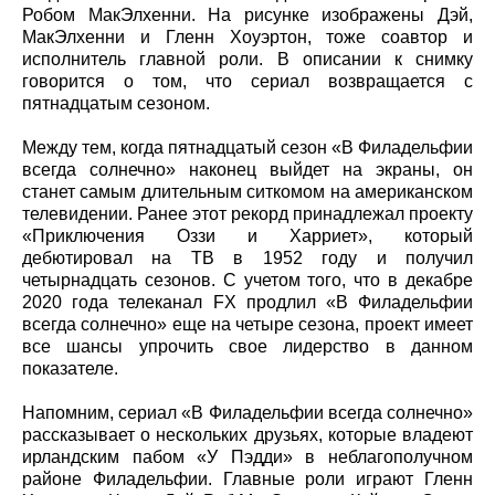
Робом МакЭлхенни. На рисунке изображены Дэй,
МакЭлхенни и Гленн Хоуэртон, тоже соавтор и
исполнитель главной роли. В описании к снимку
говорится о том, что сериал возвращается с
пятнадцатым сезоном.
Между тем, когда пятнадцатый сезон «В Филадельфии
всегда солнечно» наконец выйдет на экраны, он
станет самым длительным ситкомом на американском
телевидении. Ранее этот рекорд принадлежал проекту
«Приключения Оззи и Харриет», который
дебютировал на ТВ в 1952 году и получил
четырнадцать сезонов. С учетом того, что в декабре
2020 года телеканал FX продлил «В Филадельфии
всегда солнечно» еще на четыре сезона, проект имеет
все шансы упрочить свое лидерство в данном
показателе.
Напомним, сериал «В Филадельфии всегда солнечно»
рассказывает о нескольких друзьях, которые владеют
ирландским пабом «У Пэдди» в неблагополучном
районе Филадельфии. Главные роли играют Гленн