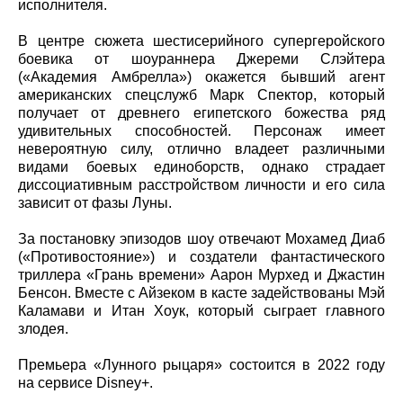
исполнителя.
В центре сюжета шестисерийного супергеройского
боевика от шоураннера Джереми Слэйтера
(«Академия Амбрелла») окажется бывший агент
американских спецслужб Марк Спектор, который
получает от древнего египетского божества ряд
удивительных способностей. Персонаж имеет
невероятную силу, отлично владеет различными
видами боевых единоборств, однако страдает
диссоциативным расстройством личности и его сила
зависит от фазы Луны.
За постановку эпизодов шоу отвечают Мохамед Диаб
(«Противостояние») и создатели фантастического
триллера «Грань времени» Аарон Мурхед и Джастин
Бенсон. Вместе с Айзеком в касте задействованы Мэй
Каламави и Итан Хоук, который сыграет главного
злодея.
Премьера «Лунного рыцаря» состоится в 2022 году
на сервисе Disney+.