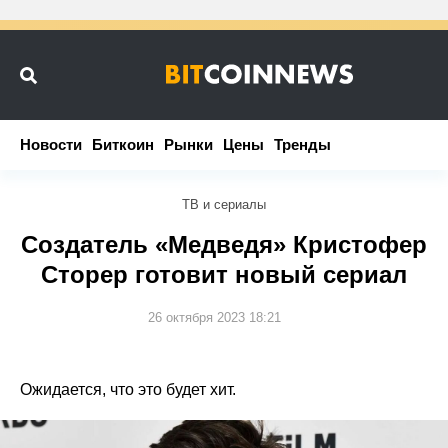
Новости
Новости
Биткоин
Биткоин
Рынки
Рынки
Цены
Цены
Тренды
Тренды
ТВ и сериалы
Создатель «Медведя» Кристофер
Сторер готовит новый сериал
26 октября 2023 18:21
Ожидается, что это будет хит.