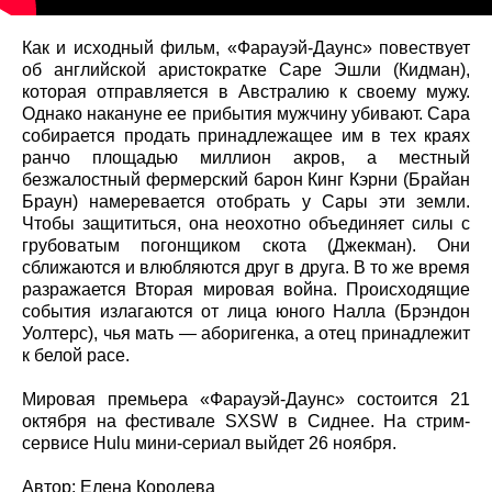
Как и исходный фильм, «Фарауэй-Даунс» повествует
об английской аристократке Саре Эшли (Кидман),
которая отправляется в Австралию к своему мужу.
Однако накануне ее прибытия мужчину убивают. Сара
собирается продать принадлежащее им в тех краях
ранчо площадью миллион акров, а местный
безжалостный фермерский барон Кинг Кэрни (Брайан
Браун) намеревается отобрать у Сары эти земли.
Чтобы защититься, она неохотно объединяет силы с
грубоватым погонщиком скота (Джекман). Они
сближаются и влюбляются друг в друга. В то же время
разражается Вторая мировая война. Происходящие
события излагаются от лица юного Налла (Брэндон
Уолтерс), чья мать — аборигенка, а отец принадлежит
к белой расе.
Мировая премьера «Фарауэй-Даунс» состоится 21
октября на фестивале SXSW в Сиднее. На стрим-
сервисе Hulu мини-сериал выйдет 26 ноября.
Автор: Елена Королева