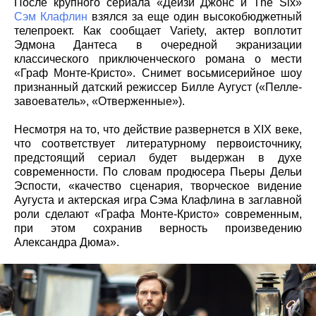
После крупного сериала «Дейзи Джонс и The Six»
Сэм Клафлин
взялся за еще один высокобюджетный
телепроект. Как сообщает Variety, актер воплотит
Эдмона Дантеса в очередной экранизации
классического приключенческого романа о мести
«Граф Монте-Кристо». Снимет восьмисерийное шоу
признанный датский режиссер Билле Аугуст («Пелле-
завоеватель», «Отверженные»).
Несмотря на то, что действие развернется в XIX веке,
что соответствует литературному первоисточнику,
предстоящий сериал будет выдержан в духе
современности. По словам продюсера Пьеры Дельи
Эспости, «качество сценария, творческое видение
Аугуста и актерская игра Сэма Клафлина в заглавной
роли сделают «Графа Монте-Кристо» современным,
при этом сохранив верность произведению
Александра Дюма».