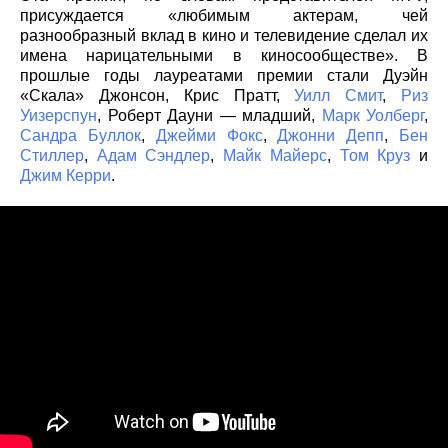
присуждается «любимым актерам, чей
разнообразный вклад в кино и телевидение сделал их
имена нарицательными в киносообществе». В
прошлые годы лауреатами премии стали Дуэйн
«Скала» Джонсон, Крис Пратт,
Уилл Смит
,
Риз
Уизерспун
, Роберт Дауни — младший,
Марк Уолберг
,
Сандра Буллок
,
Джейми Фокс
,
Джонни Депп
,
Бен
Стиллер
,
Адам Сэндлер
,
Майк Майерс
,
Том Круз
и
Джим Керри
.