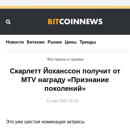
Новости
Новости
Биткоин
Биткоин
Рынки
Рынки
Цены
Цены
Тренды
Тренды
Фестивали и премии
Скарлетт Йоханссон получит от
MTV награду «Признание
поколений»
12 мая 2021 15:10
Это уже шестая номинация актрисы.