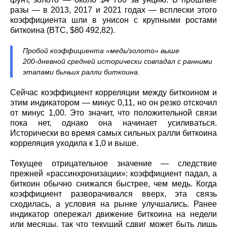
разы — в 2013, 2017 и 2021 годах — всплески этого
коэффициента шли в унисон с крупными ростами
биткоина (BTC, $80 492,82).
Пробой коэффициента «медь/золото» выше
200‑дневной средней исторически совпадал с ранними
этапами бычьих ралли биткоина.
Сейчас коэффициент корреляции между биткоином и
этим индикатором — минус 0,11, но он резко отскочил
от минус 1,00. Это значит, что положительной связи
пока нет, однако она начинает усиливаться.
Исторически во время самых сильных ралли биткоина
корреляция уходила к 1,0 и выше.
Текущее отрицательное значение — следствие
прежней «рассинхронизации»: коэффициент падал, а
биткоин обычно снижался быстрее, чем медь. Когда
коэффициент разворачивался вверх, эта связь
сходилась, а условия на рынке улучшались. Ранее
индикатор опережал движение биткоина на недели
или месяцы, так что текущий сдвиг может быть лишь