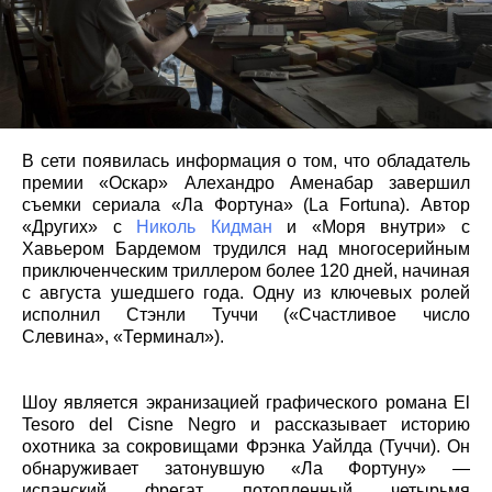
В сети появилась информация о том, что обладатель
премии «Оскар» Алехандро Аменабар завершил
съемки сериала «Ла Фортуна» (La Fortuna). Автор
«Других» с
Николь Кидман
и «Моря внутри» с
Хавьером Бардемом трудился над многосерийным
приключенческим триллером более 120 дней, начиная
с августа ушедшего года. Одну из ключевых ролей
исполнил Стэнли Туччи («Счастливое число
Слевина», «Терминал»).
Шоу является экранизацией графического романа El
Tesoro del Cisne Negro и рассказывает историю
охотника за сокровищами Фрэнка Уайлда (Туччи). Он
обнаруживает затонувшую «Ла Фортуну» —
испанский фрегат, потопленный четырьмя