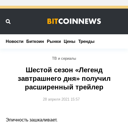
Новости
Новости
Биткоин
Биткоин
Рынки
Рынки
Цены
Цены
Тренды
Тренды
ТВ и сериалы
Шестой сезон «Легенд
завтрашнего дня» получил
расширенный трейлер
28 апреля 2021 15:57
Эпичность зашкаливает.