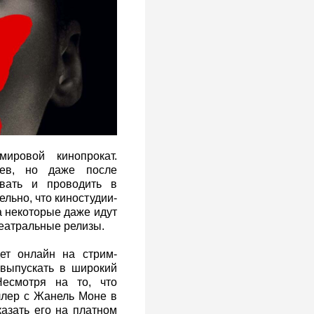
ировой кинопрокат.
цев, но даже после
овать и проводить в
льно, что киностудии-
а некоторые даже идут
еатральные релизы.
ет онлайн на стрим-
 выпускать в широкий
есмотря на то, что
ллер с Жанель Моне в
казать его на платном