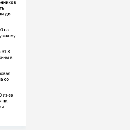
енников
ть
ли до
0 на
узскому
 $1,8
оины в
ровал
а со
0 из-за
я на
ки