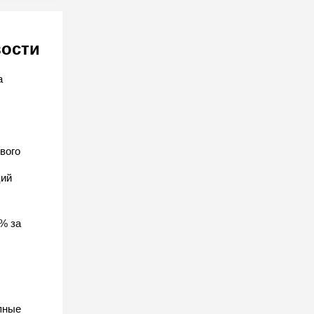
вости
а
вого
ций
% за
пные