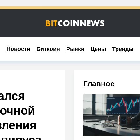
Новости
Новости
Биткоин
Биткоин
Рынки
Рынки
Цены
Цены
Тренды
Тренды
Главное
ался
мочной
вления