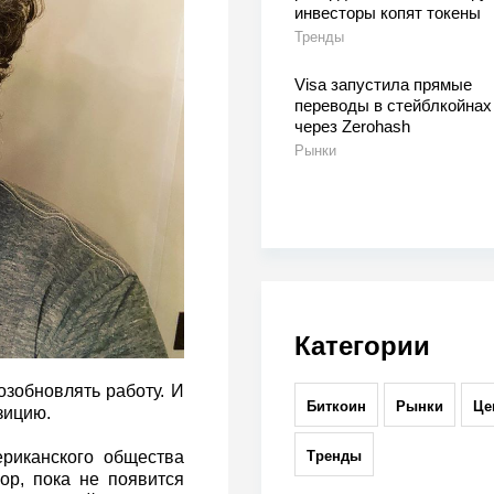
инвесторы копят токены
Тренды
Visa запустила прямые
переводы в стейблкойнах
через Zerohash
Рынки
Категории
озобновлять работу. И
Биткоин
Рынки
Це
зицию.
Тренды
ериканского общества
пор, пока не появится