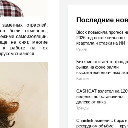
Последние но
заметных отраслей,
мов были отменены,
Block повысила прогноз н
режиме самоизоляции.
2026 год после сильного
ще не снят, многие
квартала и ставки на ИИ
я к работе на тех
Рынки
ирусом снизился.
Биткоин отстаёт от фондо
рынка на фоне ралли
высокотехнологичных ак
Биткоин
CASHCAT взлетел на 120
неделю, но остановился
далеко от пика
Тренды
Chainlink вывели с бирж в
рекордном объёме — кру