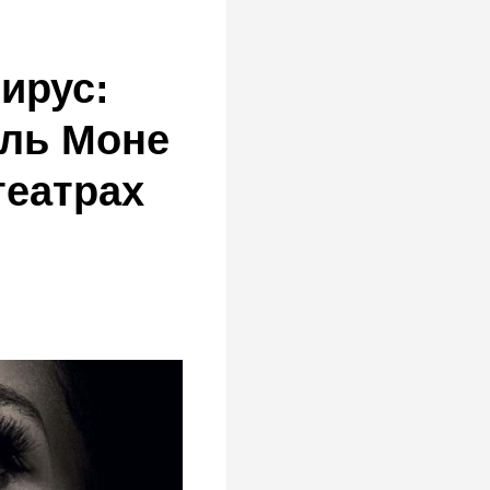
ирус:
ль Моне
театрах