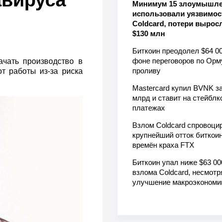
авируса
Минимум 15 злоумышл
использовали уязвимос
Coldcard, потери вырос
$130 млн
Биткоин преодолел $64 00
фоне переговоров по Орм
ачать производство в
проливу
т работы из-за риска
Mastercard купил BVNK за
млрд и ставит на стейблк
платежах
Взлом Coldcard спровоци
крупнейший отток биткоин
времён краха FTX
Биткоин упал ниже $63 00
взлома Coldcard, несмотр
улучшение макроэкономи