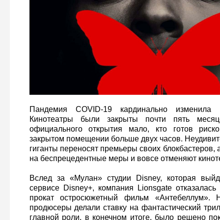
Пандемия COVID-19 кардинально изменила м
Кинотеатры были закрыты почти пять меся
официального открытия мало, кто готов риск
закрытом помещении больше двух часов. Неудивите
гиганты переносят премьеры своих блокбастеров, 
на беспрецедентные меры и вовсе отменяют кинот
Вслед за «Мулан» студии Disney, которая выйд
сервисе Disney+, компания Lionsgate отказалась
прокат остросюжетный фильм «Антебеллум». Н
продюсеры делали ставку на фантастический три
главной роли, в конечном итоге, было решено по