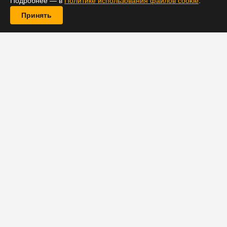
Подробнее — в
Политике использования файлов cookie
.
Принять
Глава корпорации Disney Боб Чапек опроверг слухи о
том, что Кэтлин Кеннеди будет смещена с поста
президента компании Lucasfilm, а на ее место придут
создатели «Мандалорца» Дэйв Филони и Джон Фавро.
На прямой вопрос об этом руководитель
медиагиганта ответил отрицательно. Об этом
сообщает издание Collider.
«Мы были невероятно счастливы, что у нас есть
такой талантливый сотрудник, как Кэти