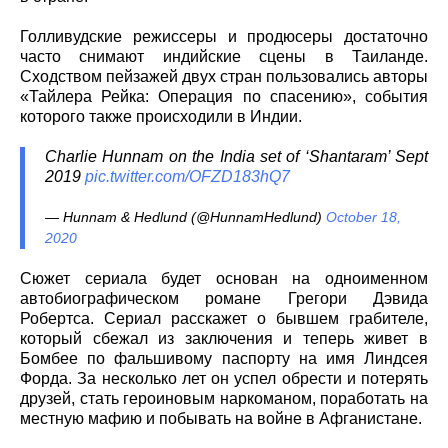
Голливудские режиссеры и продюсеры достаточно
часто снимают индийские сцены в Таиланде.
Сходством пейзажей двух стран пользовались авторы
«Тайлера Рейка: Операция по спасению», события
которого также происходили в Индии.
Charlie Hunnam on the India set of ‘Shantaram’ Sept
2019
pic.twitter.com/OFZD183hQ7
— Hunnam & Hedlund (@HunnamHedlund)
October 18,
2020
Сюжет сериала будет основан на одноименном
автобиографическом романе Грегори Дэвида
Робертса. Сериал расскажет о бывшем грабителе,
который сбежал из заключения и теперь живет в
Бомбее по фальшивому паспорту на имя Линдсея
Форда. За несколько лет он успел обрести и потерять
друзей, стать героиновым наркоманом, поработать на
местную мафию и побывать на войне в Афганистане.