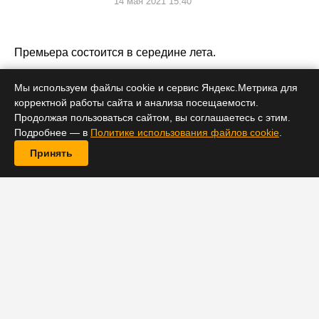
14 мая 2021 15:40
Премьера состоится в середине лета.
Мы используем файлы cookie и сервис Яндекс.Метрика для
корректной работы сайта и анализа посещаемости.
Продолжая пользоваться сайтом, вы соглашаетесь с этим.
Подробнее — в
Политике использования файлов cookie
.
Принять
Портал Entertainment Weekly поделился порцией
эксклюзивных кадров из мультсериала от шоураннера
Кевина Смита «Властелины вселенной: Откровения»
(Masters of the Universe: Revelation). Первая
пятисерийная половина сиквела-перезапуска выйдет