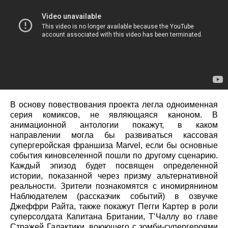
В основу повествования проекта легла одноименная
серия комиксов, не являющаяся каноном. В
анимационной антологии покажут, в каком
направлении могла бы развиваться кассовая
супергеройская франшиза Marvel, если бы основные
события киновселенной пошли по другому сценарию.
Каждый эпизод будет посвящен определенной
истории, показанной через призму альтернативной
реальности. Зрители познакомятся с иномирянином
Наблюдателем (рассказчик событий) в озвучке
Джеффри Райта, также покажут Пегги Картер в роли
суперсолдата Капитана Британии, Т’Чаллу во главе
Стражей Галактики, воюющего с зомби-супергероями