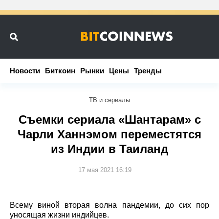
Новости
Новости
Биткоин
Биткоин
Рынки
Рынки
Цены
Цены
Тренды
Тренды
ТВ и сериалы
Съемки сериала «Шантарам» с
Чарли Ханнэмом переместятся
из Индии в Таиланд
17 мая 2021 16:19
Всему виной вторая волна пандемии, до сих пор
уносящая жизни индийцев.