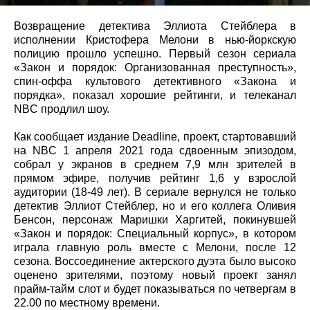
Возвращение детектива Эллиота Стейблера в
исполнении Кристофера Мелони в нью-йоркскую
полицию прошло успешно. Первый сезон сериала
«Закон и порядок: Организованная преступность»,
спин-оффа культового детективного «Закона и
порядка», показал хорошие рейтинги, и телеканал
NBC продлил шоу.
Как сообщает издание Deadline, проект, стартовавший
на NBC 1 апреля 2021 года сдвоенным эпизодом,
собрал у экранов в среднем 7,9 млн зрителей в
прямом эфире, получив рейтинг 1,6 у взрослой
аудитории (18-49 лет). В сериале вернулся не только
детектив Эллиот Стейблер, но и его коллега Оливия
Бенсон, персонаж Маришки Харгитей, покинувшей
«Закон и порядок: Специальный корпус», в котором
играла главную роль вместе с Мелони, после 12
сезона. Воссоединение актерского дуэта было высоко
оценено зрителями, поэтому новый проект занял
прайм-тайм слот и будет показываться по четвергам в
22.00 по местному времени.