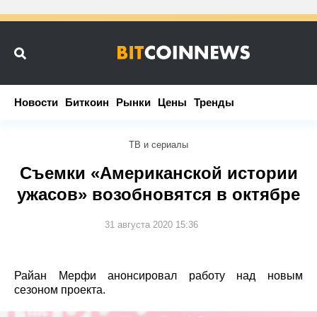
Новости
Новости
Биткоин
Биткоин
Рынки
Рынки
Цены
Цены
Тренды
Тренды
ТВ и сериалы
Съемки «Американской истории
ужасов» возобновятся в октябре
31 августа 2020 15:36
Райан Мерфи анонсировал работу над новым
сезоном проекта.