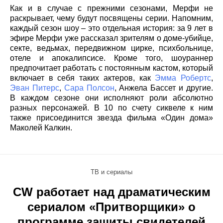
Как и в случае с прежними сезонами, Мерфи не
раскрывает, чему будут посвящены серии. Напомним,
каждый сезон шоу – это отдельная история: за 9 лет в
эфире Мерфи уже рассказал зрителям о доме-убийце,
секте, ведьмах, передвижном цирке, психбольнице,
отеле и апокалипсисе. Кроме того, шоураннер
предпочитает работать с постоянным кастом, который
включает в себя таких актеров, как
Эмма Робертс
,
Эван Питерс
,
Сара Полсон
, Анжела Бассет и другие.
В каждом сезоне они исполняют роли абсолютно
разных персонажей. В 10 по счету сиквеле к ним
также присоединится звезда фильма «Один дома»
Маколей Калкин.
ТВ и сериалы
CW работает над драматическим
сериалом «Притворщики» о
программе защиты свидетелей