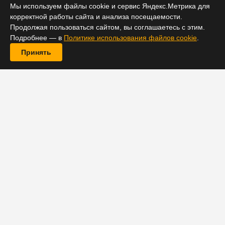
Мы используем файлы cookie и сервис Яндекс.Метрика для
корректной работы сайта и анализа посещаемости.
Продолжая пользоваться сайтом, вы соглашаетесь с этим.
Подробнее — в
Политике использования файлов cookie
.
Принять
Звезда «Плохих парней» Мартин Лоуренс
воссоединяется с продюсером фильма Джерри
Брукхаймером. Актер снимется в драматическом
сериале с символичным названием «Игра».
Партнером Лоуренса по ленте станет рэпер Снуп
Догг. Исходя из синопсиса картины, размещенного в
Сети, сюжет крутится вокруг двух друзей, которые
ведут игру с высокими ставками, состоящую из