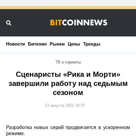
Новости
Новости
Биткоин
Биткоин
Рынки
Рынки
Цены
Цены
Тренды
Тренды
ТВ и сериалы
Сценаристы «Рика и Морти»
завершили работу над седьмым
сезоном
13 августа 2021 16:37
Разработка новых серий продвигается в ускоренном
режиме.