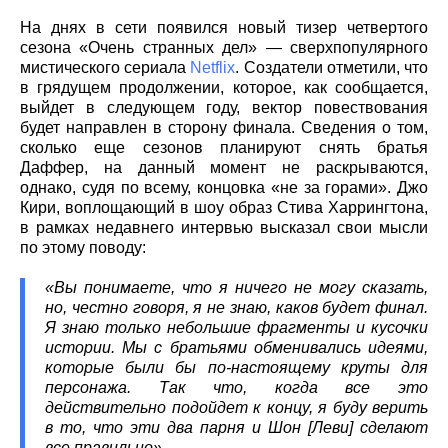
На днях в сети появился новый тизер четвертого
сезона «Очень странных дел» — сверхпопулярного
мистического сериала
Netflix
. Создатели отметили, что
в грядущем продолжении, которое, как сообщается,
выйдет в следующем году, вектор повествования
будет направлен в сторону финала. Сведения о том,
сколько еще сезонов планируют снять братья
Даффер, на данный момент не раскрываются,
однако, судя по всему, концовка «не за горами». Джо
Кири, воплощающий в шоу образ Стива Харрингтона,
в рамках недавнего интервью высказал свои мысли
по этому поводу:
«Вы понимаете, что я ничего не могу сказать,
но, честно говоря, я не знаю, каков будет финал.
Я знаю только небольшие фрагменты и кусочки
истории. Мы с братьями обменивались идеями,
которые были бы по-настоящему круты для
персонажа. Так что, когда все это
действительно подойдет к концу, я буду верить
в то, что эти два парня и Шон [Леви] сделают
все правильно».