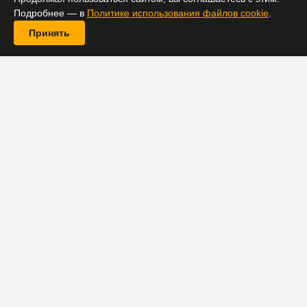
Подробнее — в
Политике использования файлов cookie
.
Принять
Компания YouGov провела опрос среди телезрителей
США. Согласно полученным результатам, частые
отмены сериалов сильно сказались на предпочтениях
американской аудитории.
По данным опроса, четверть взрослых американцев