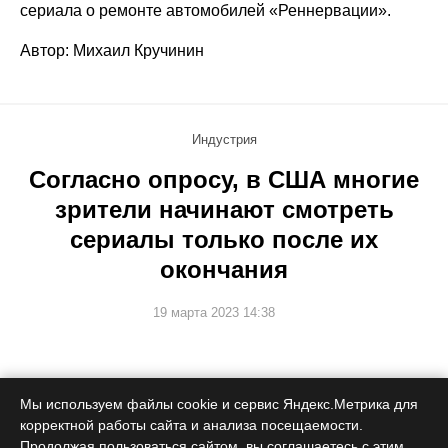
сериала о ремонте автомобилей «Реннервации».
Автор: Михаил Кручинин
Индустрия
Согласно опросу, в США многие
зрители начинают смотреть
сериалы только после их
окончания
19 марта 2023 14:38
Американская аудитория опасается отмены любимых
Мы используем файлы cookie и сервис Яндекс.Метрика для
шоу и не хочет дожидаться продолжения после
клиффхэнгера.
корректной работы сайта и анализа посещаемости.
Продолжая пользоваться сайтом, вы соглашаетесь с этим.