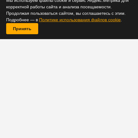
Мы используем файлы cookie и сервис Яндекс.Метрика для
корректной работы сайта и анализа посещаемости.
Продолжая пользоваться сайтом, вы соглашаетесь с этим.
Подробнее — в
Политике использования файлов cookie
.
Принять
В актерском составе масштабного шпионского
триллера
Netflix
«Серый человек» произошло
очередное пополнение. По сведениям портала
Deadline, к звездному касту нового проекта
режиссеров Энтони и Джо Руссо присоединился
Деобиа Опарей, известный по сериалам «Игра
престолов» и «Половое воспитание». Детали роли не