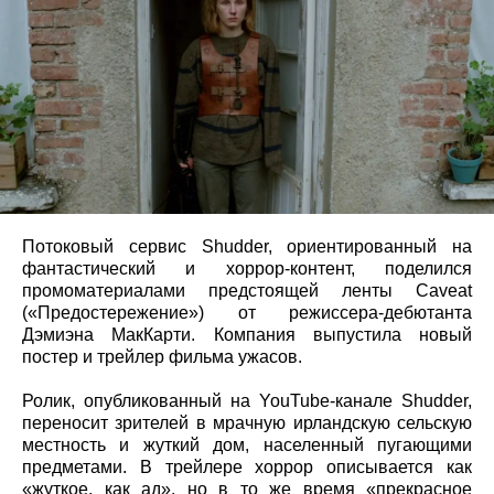
Потоковый сервис Shudder, ориентированный на
фантастический и хоррор-контент, поделился
промоматериалами предстоящей ленты Caveat
(«Предостережение») от режиссера-дебютанта
Дэмиэна МакКарти. Компания выпустила новый
постер и трейлер фильма ужасов.
Ролик, опубликованный на YouTube-канале Shudder,
переносит зрителей в мрачную ирландскую сельскую
местность и жуткий дом, населенный пугающими
предметами. В трейлере хоррор описывается как
«жуткое, как ад», но в то же время «прекрасное