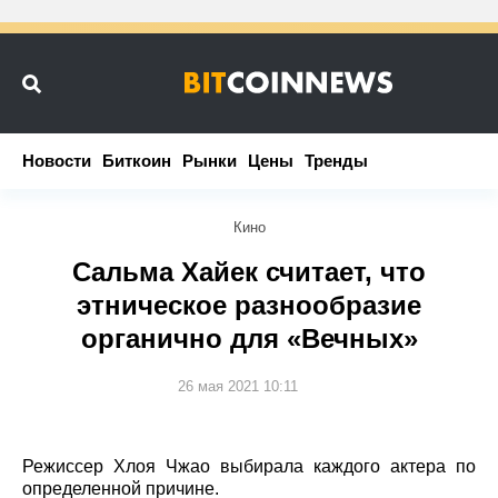
Новости
Новости
Биткоин
Биткоин
Рынки
Рынки
Цены
Цены
Тренды
Тренды
Кино
Сальма Хайек считает, что
этническое разнообразие
органично для «Вечных»
26 мая 2021 10:11
Режиссер Хлоя Чжао выбирала каждого актера по
определенной причине.