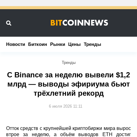
Новости
Новости
Биткоин
Биткоин
Рынки
Рынки
Цены
Цены
Тренды
Тренды
Тренды
С Binance за неделю вывели $1,2
млрд — выводы эфириума бьют
трёхлетний рекорд
6 июля 2026 11:11
Отток средств с крупнейшей криптобиржи мира вырос
втрое за неделю, а объём выводов ETH достиг