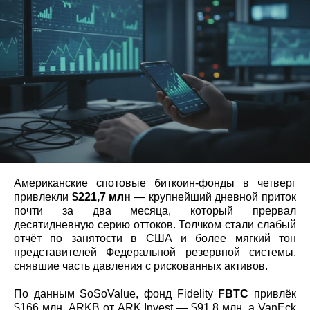
Американские спотовые биткоин-фонды в четверг
привлекли
$221,7 млн
— крупнейший дневной приток
почти за два месяца, который прервал
десятидневную серию оттоков. Толчком стали слабый
отчёт по занятости в США и более мягкий тон
представителей Федеральной резервной системы,
снявшие часть давления с рискованных активов.
По данным SoSoValue, фонд Fidelity
FBTC
привлёк
$166 млн, ARKB от ARK Invest — $91,8 млн, а VanEck