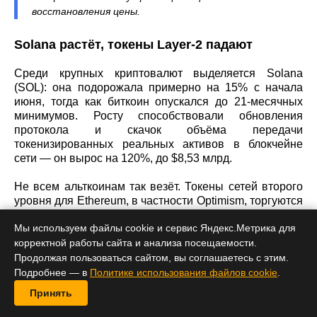
восстановления цены.
Solana растёт, токены Layer-2 падают
Среди крупных криптовалют выделяется Solana
(SOL): она подорожала примерно на 15% с начала
июня, тогда как биткоин опускался до 21-месячных
минимумов. Росту способствовали обновления
протокола и скачок объёма передачи
токенизированных реальных активов в блокчейне
сети — он вырос на 120%, до $8,53 млрд.
Не всем альткоинам так везёт. Токены сетей второго
уровня для Ethereum, в частности Optimism, торгуются
вблизи исторических минимумов после того, как сеть
Мы используем файлы cookie и сервис Яндекс.Метрика для
Base, принадлежащая Coinbase, отказалась от общей
технологии Optimism. Это лишило токен главного
корректной работы сайта и анализа посещаемости.
аргумента в его пользу — участия в распределении
Продолжая пользоваться сайтом, вы соглашаетесь с этим.
комиссий за транзакции.
Подробнее — в
Политике использования файлов cookie
.
Принять
Что дальше решит инфляция