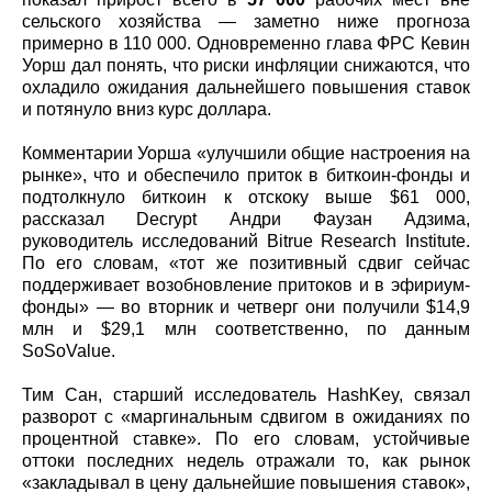
сельского хозяйства — заметно ниже прогноза
примерно в 110 000. Одновременно глава ФРС Кевин
Уорш дал понять, что риски инфляции снижаются, что
охладило ожидания дальнейшего повышения ставок
и потянуло вниз курс доллара.
Комментарии Уорша «улучшили общие настроения на
рынке», что и обеспечило приток в биткоин-фонды и
подтолкнуло биткоин к отскоку выше $61 000,
рассказал Decrypt Андри Фаузан Адзима,
руководитель исследований Bitrue Research Institute.
По его словам, «тот же позитивный сдвиг сейчас
поддерживает возобновление притоков и в эфириум-
фонды» — во вторник и четверг они получили $14,9
млн и $29,1 млн соответственно, по данным
SoSoValue.
Тим Сан, старший исследователь HashKey, связал
разворот с «маргинальным сдвигом в ожиданиях по
процентной ставке». По его словам, устойчивые
оттоки последних недель отражали то, как рынок
«закладывал в цену дальнейшие повышения ставок»,