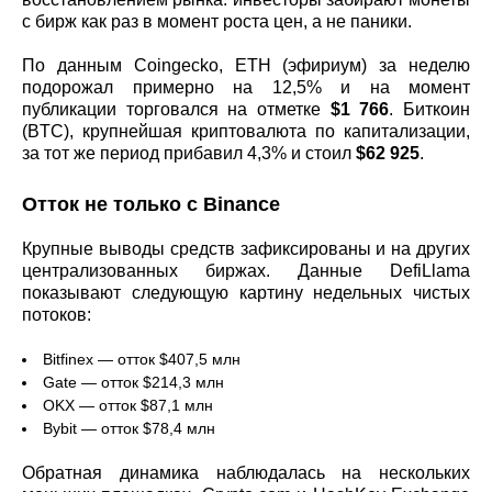
с бирж как раз в момент роста цен, а не паники.
По данным Coingecko, ETH (эфириум) за неделю
подорожал примерно на 12,5% и на момент
публикации торговался на отметке
$1 766
. Биткоин
(BTC), крупнейшая криптовалюта по капитализации,
за тот же период прибавил 4,3% и стоил
$62 925
.
Отток не только с Binance
Крупные выводы средств зафиксированы и на других
централизованных биржах. Данные DefiLlama
показывают следующую картину недельных чистых
потоков:
Bitfinex — отток $407,5 млн
Gate — отток $214,3 млн
OKX — отток $87,1 млн
Bybit — отток $78,4 млн
Обратная динамика наблюдалась на нескольких