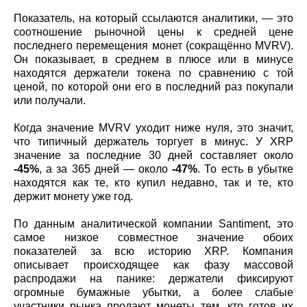
Показатель, на который ссылаются аналитики, — это
соотношение рыночной цены к средней цене
последнего перемещения монет (сокращённо MVRV).
Он показывает, в среднем в плюсе или в минусе
находятся держатели токена по сравнению с той
ценой, по которой они его в последний раз покупали
или получали.
Когда значение MVRV уходит ниже нуля, это значит,
что типичный держатель торгует в минус. У XRP
значение за последние 30 дней составляет около
-45%
, а за 365 дней — около
-47%
. То есть в убытке
находятся как те, кто купил недавно, так и те, кто
держит монету уже год.
По данным аналитической компании Santiment, это
самое низкое совместное значение обоих
показателей за всю историю XRP. Компания
описывает происходящее как фазу массовой
распродажи на панике: держатели фиксируют
огромные бумажные убытки, а более слабые
участники рынка продают монеты тем, кто готов их