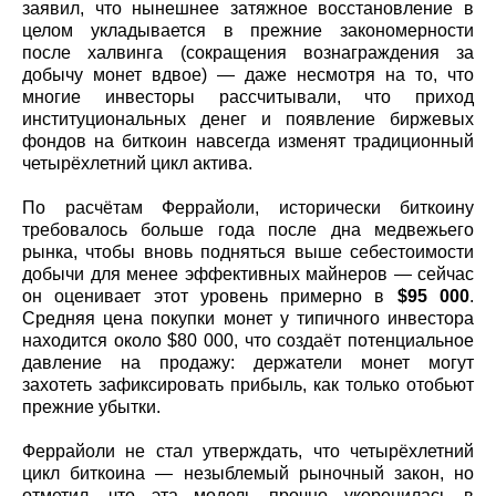
заявил, что нынешнее затяжное восстановление в
целом укладывается в прежние закономерности
после халвинга (сокращения вознаграждения за
добычу монет вдвое) — даже несмотря на то, что
многие инвесторы рассчитывали, что приход
институциональных денег и появление биржевых
фондов на биткоин навсегда изменят традиционный
четырёхлетний цикл актива.
По расчётам Феррайоли, исторически биткоину
требовалось больше года после дна медвежьего
рынка, чтобы вновь подняться выше себестоимости
добычи для менее эффективных майнеров — сейчас
он оценивает этот уровень примерно в
$95 000
.
Средняя цена покупки монет у типичного инвестора
находится около $80 000, что создаёт потенциальное
давление на продажу: держатели монет могут
захотеть зафиксировать прибыль, как только отобьют
прежние убытки.
Феррайоли не стал утверждать, что четырёхлетний
цикл биткоина — незыблемый рыночный закон, но
отметил, что эта модель прочно укоренилась в