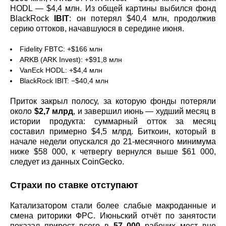
HODL — $4,4 млн. Из общей картины выбился фонд
BlackRock
IBIT
: он потерял $40,4 млн, продолжив
серию оттоков, начавшуюся в середине июня.
Fidelity FBTC: +$166 млн
ARKB (ARK Invest): +$91,8 млн
VanEck HODL: +$4,4 млн
BlackRock IBIT: −$40,4 млн
Приток закрыл полосу, за которую фонды потеряли
около
$2,7 млрд
, и завершил июнь — худший месяц в
истории продукта: суммарный отток за месяц
составил примерно $4,5 млрд. Биткоин, который в
начале недели опускался до 21-месячного минимума
ниже $58 000, к четвергу вернулся выше $61 000,
следует из данных CoinGecko.
Страхи по ставке отступают
Катализатором стали более слабые макроданные и
смена риторики ФРС. Июньский отчёт по занятости
показал прирост всего в
57 000
рабочих мест вне