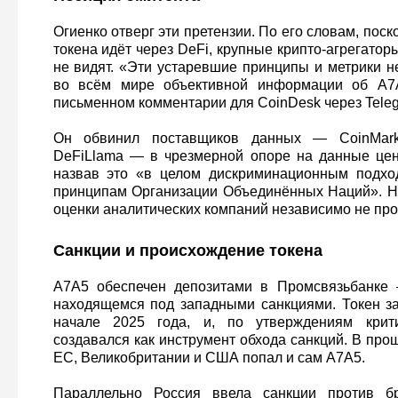
Огиенко отверг эти претензии. По его словам, поск
токена идёт через DeFi, крупные крипто-агрегатор
не видят. «Эти устаревшие принципы и метрики н
во всём мире объективной информации об A7
письменном комментарии для CoinDesk через Teleg
Он обвинил поставщиков данных — CoinMark
DeFiLlama — в чрезмерной опоре на данные цен
назвав это «в целом дискриминационным подхо
принципам Организации Объединённых Наций». Н
оценки аналитических компаний независимо не про
Санкции и происхождение токена
A7A5 обеспечен депозитами в Промсвязьбанке 
находящемся под западными санкциями. Токен за
начале 2025 года, и, по утверждениям крити
создавался как инструмент обхода санкций. В про
ЕС, Великобритании и США попал и сам A7A5.
Параллельно Россия ввела санкции против бр