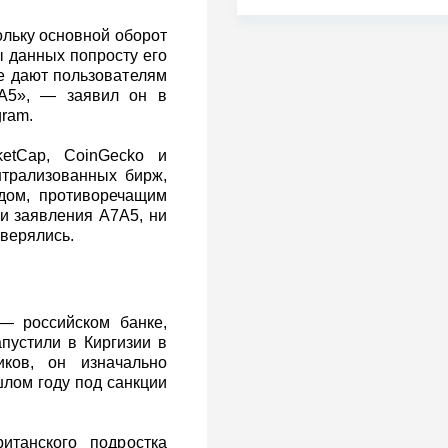
ольку основной оборот
ы данных попросту его
е дают пользователям
A5», — заявил он в
ram.
etCap, CoinGecko и
трализованных бирж,
дом, противоречащим
и заявления A7A5, ни
верялись.
— российском банке,
пустили в Киргизии в
ков, он изначально
шлом году под санкции
итанского подростка