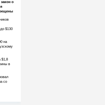
закон о
ля
прещены
ников
 до $130
0 на
узскому
 $1,8
оины в
ровал
а со