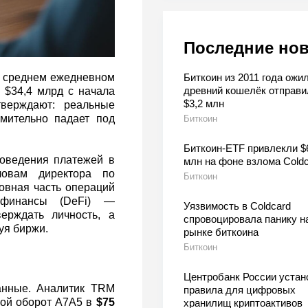
Последние но
Биткоин из 2011 года ожил
о среднем ежедневном
древний кошелёк отправи
$34,4 млрд с начала
$3,2 млн
тверждают: реальные
мительно падает под
Биткоин
Биткоин-ETF привлекли $
оведения платежей в
млн на фоне взлома Coldc
ловам директора по
Биткоин
овная часть операций
 финансы (DeFi) —
Уязвимость в Coldcard
ерждать личность, а
спровоцировала панику н
уя биржи.
рынке биткоина
Биткоин
Центробанк России устан
данные. Аналитик TRM
правила для цифровых
ной оборот A7A5 в
$75
хранилищ криптоактивов