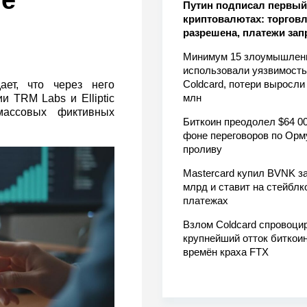
ше
Путин подписал первый 
криптовалютах: торгов
разрешена, платежи за
Минимум 15 злоумышлен
использовали уязвимость
Coldcard, потери выросли
ает, что через него
млн
 TRM Labs и Elliptic
ассовых фиктивных
Биткоин преодолел $64 00
фоне переговоров по Орм
проливу
Mastercard купил BVNK за
млрд и ставит на стейблк
платежах
Взлом Coldcard спровоци
крупнейший отток биткоин
времён краха FTX