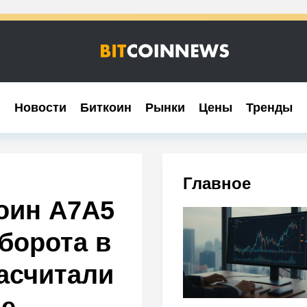
Новости
Новости
Биткоин
Биткоин
Рынки
Рынки
Цены
Цены
Тренды
Тренды
Главное
оин A7A5
оборота в
асчитали