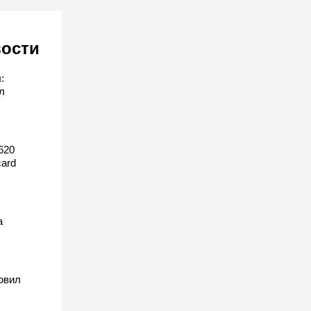
вости
:
л
620
ard
а
овил