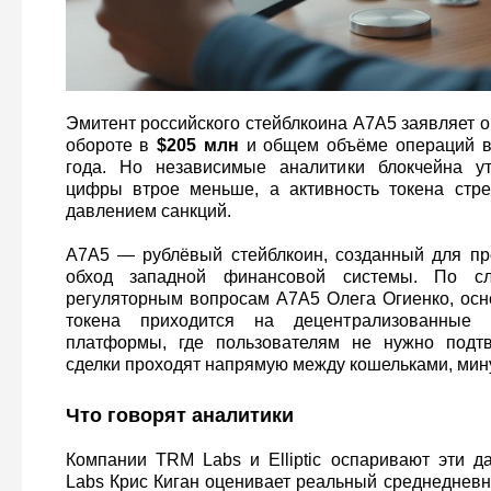
Эмитент российского стейблкоина A7A5 заявляет 
обороте в
$205 млн
и общем объёме операций в 
года. Но независимые аналитики блокчейна у
цифры втрое меньше, а активность токена стре
давлением санкций.
A7A5 — рублёвый стейблкоин, созданный для пр
обход западной финансовой системы. По с
регуляторным вопросам A7A5 Олега Огиенко, осн
токена приходится на децентрализованные
платформы, где пользователям не нужно подтв
сделки проходят напрямую между кошельками, мин
Что говорят аналитики
Компании TRM Labs и Elliptic оспаривают эти 
Labs Крис Киган оценивает реальный среднеднев