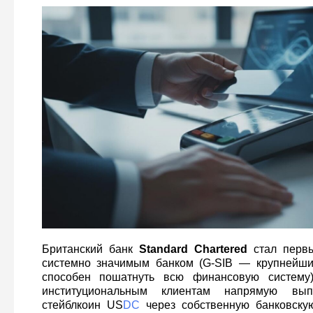
Британский банк
Standard Chartered
стал первы
системно значимым банком (G-SIB — крупнейший
способен пошатнуть всю финансовую систему)
институциональным клиентам напрямую вып
стейблкоин US
DC
через собственную банковску