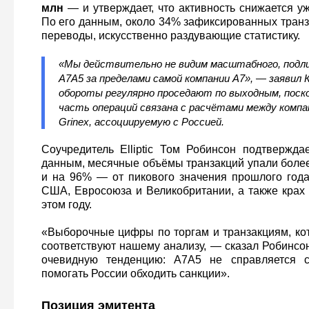
млн
— и утверждает, что активность снижается у
По его данным, около 34% зафиксированных транз
переводы, искусственно раздувающие статистику.
«Мы действительно не видим масштабного, подли
A7A5 за пределами самой компании A7», — заявил К
обороты регулярно проседают по выходным, поск
часть операций связана с расчётами между компа
Grinex, ассоциируемую с Россией.
Соучредитель Elliptic Том Робинсон подтверждае
данным, месячные объёмы транзакций упали более
и на 96% — от пикового значения прошлого год
США, Евросоюза и Великобритании, а также крах 
этом году.
«Выборочные цифры по торгам и транзакциям, ко
соответствуют нашему анализу, — сказал Робинсо
очевидную тенденцию: A7A5 не справляется 
помогать России обходить санкции».
Позиция эмитента