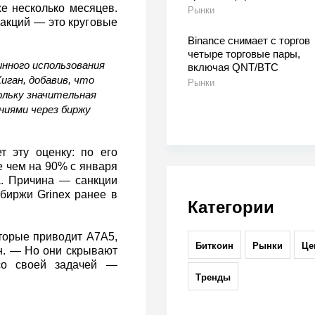
же несколько месяцев.
Рынки
акций — это круговые
Binance снимает с торгов
четыре торговые пары,
нного использования
включая QNT/BTC
иган, добавив, что
Рынки
ольку значительная
ниями через биржу
т эту оценку: по его
 чем на 90% с января
а. Причина — санкции
биржи Grinex ранее в
Категории
торые приводит A7A5,
Биткоин
Рынки
Це
н. — Но они скрывают
со своей задачей —
Тренды