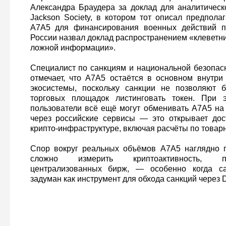
Александра Браудера за доклад для аналитическ
Jackson Society, в котором тот описал предпола
A7A5 для финансирования военных действий п
России назвал доклад распространением «клеветн
ложной информации».
Специалист по санкциям и национальной безопас
отмечает, что A7A5 остаётся в основном внутри
экосистемы, поскольку санкции не позволяют 
торговых площадок листинговать токен. При 
пользователи всё ещё могут обменивать A7A5 на
через российские сервисы — это открывает дос
крипто-инфраструктуре, включая расчёты по товар
Спор вокруг реальных объёмов A7A5 наглядно п
сложно измерить криптоактивность, 
централизованных бирж, — особенно когда са
задуман как инструмент для обхода санкций через D