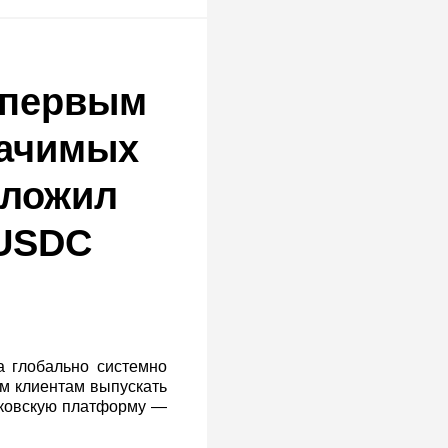
d первым
начимых
дложил
 USDC
а глобально системно
м клиентам выпускать
нковскую платформу —