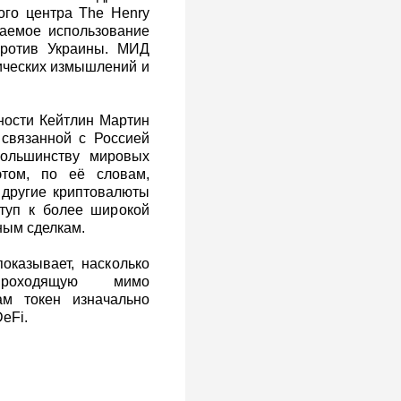
ого центра The Henry
гаемое использование
ротив Украины. МИД
ических измышлений и
ности Кейтлин Мартин
 связанной с Россией
большинству мировых
этом, по её словам,
 другие криптовалюты
туп к более широкой
ным сделкам.
оказывает, насколько
проходящую мимо
м токен изначально
eFi.