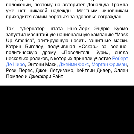
положении, поэтому на авторитет Дональда Трампа
уже нет никакой надежды. Местным чиновникам
приходится самим бороться за здоровье сограждан.
Так, губернатор штата Нью-Йорк Эндрю Куомо
запустил масштабную национальную кампанию “Mask
Up America”, агитирующую носить защитные маски.
Кэтрин Бигелоу, получившая «Оскар» за военно-
политическую драму «Повелитель бури», сняла
несколько роликов, в которых приняли участие
Роберт
Де Ниро
, Энтони Маки,
Джейми Фокс
,
Морган Фриман
,
Рози Перес, Джон Легуизамо, Кейтлин Дивер, Эллен
Помпео и Джеффри Райт.