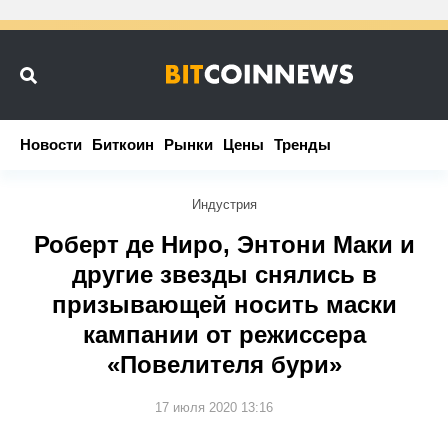
Новости
Новости
Биткоин
Биткоин
Рынки
Рынки
Цены
Цены
Тренды
Тренды
Индустрия
Роберт де Ниро, Энтони Маки и
другие звезды снялись в
призывающей носить маски
кампании от режиссера
«Повелителя бури»
17 июля 2020 13:16