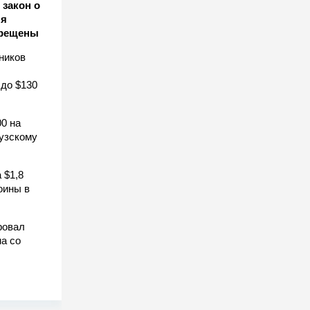
закон о
ля
прещены
ников
 до $130
0 на
узскому
 $1,8
оины в
ровал
а со