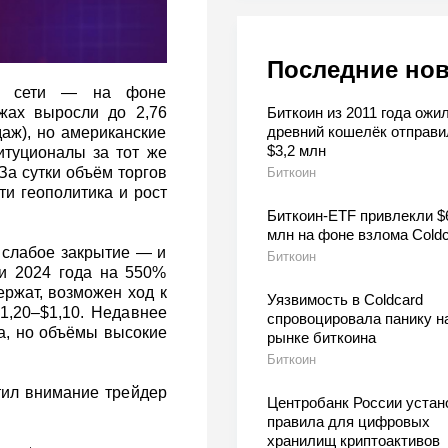
Последние но
в сети — на фоне
Биткоин из 2011 года ожил
жах выросли до 2,76
древний кошелёк отправи
аж), но американские
$3,2 млн
итуционалы за тот же
За сутки объём торгов
Биткоин
ти геополитика и рост
Биткоин-ETF привлекли $
млн на фоне взлома Coldc
 слабое закрытие — и
Биткоин
ли 2024 года на 550%
ержат, возможен ход к
Уязвимость в Coldcard
1,20–$1,10. Недавнее
спровоцировала панику н
а, но объёмы высокие
рынке биткоина
Биткоин
тил внимание трейдер
Центробанк России устан
правила для цифровых
хранилищ криптоактивов