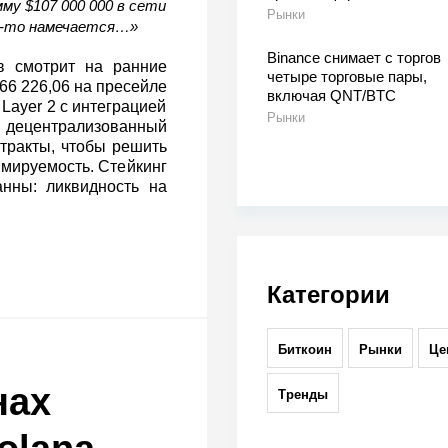
мму $107 000 000 в сети
Рынки
то‑то намечается…»
Binance снимает с торгов
в смотрит на ранние
четыре торговые пары,
66 226,06 на пресейле
включая QNT/BTC
 Layer 2 с интеграцией
Рынки
 децентрализованный
тракты, чтобы решить
ммируемость. Стейкинг
нны: ликвидность на
Категории
Биткоин
Рынки
Це
нах
Тренды