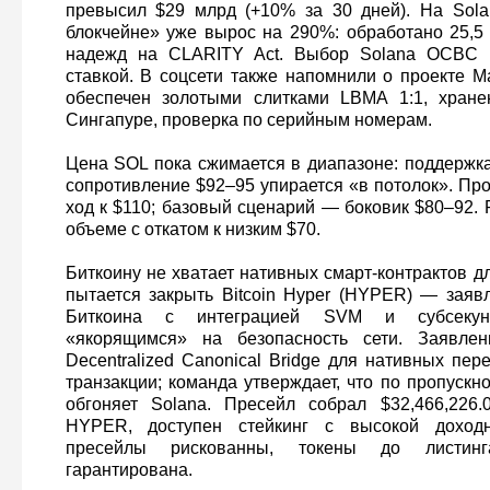
превысил $29 млрд (+10% за 30 дней). На Sola
блокчейне» уже вырос на 290%: обработано 25,5
надежд на CLARITY Act. Выбор Solana OCBC в
ставкой. В соцсети также напомнили о проекте M
обеспечен золотыми слитками LBMA 1:1, хран
Сингапуре, проверка по серийным номерам.
Цена SOL пока сжимается в диапазоне: поддержка
сопротивление $92–95 упирается «в потолок». П
ход к $110; базовый сценарий — боковик $80–92.
объеме с откатом к низким $70.
Биткоину не хватает нативных смарт-контрактов д
пытается закрыть Bitcoin Hyper (HYPER) — заяв
Биткоина с интеграцией SVM и субсекун
«якорящимся» на безопасность сети. Заявлен
Decentralized Canonical Bridge для нативных пе
транзакции; команда утверждает, что по пропускн
обгоняет Solana. Пресейл собрал $32,466,226.
HYPER, доступен стейкинг с высокой доходн
пресейлы рискованны, токены до листинг
гарантирована.