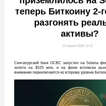
приземлилось на S
теперь Биткоину 2-
разгонять реал
активы?
22 апреля 2026 13:12
Сингапурский банк OCBC запустил на Solana фо
золота на $525 млн, и на фоне всплеска рын
внимание переключается ко второму уровню Битко