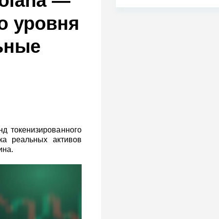
olana —
го уровня
ьные
нд токенизированного
ка реальных активов
ина.