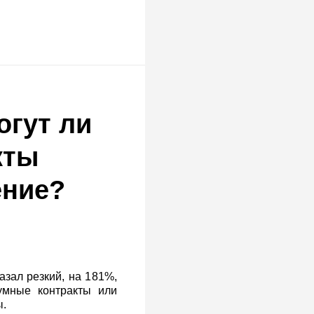
огут ли
кты
ение?
азал резкий, на 181%,
умные контракты или
ы.