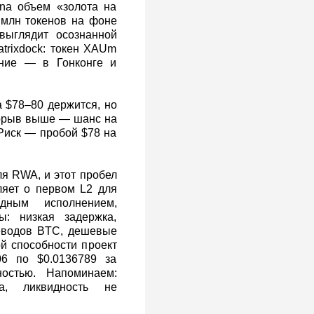
na объем «золота на
 млн токенов на фоне
ыглядит осознанной
atrixdock: токен XAUm
ение — в Гонконге и
 $78–80 держится, но
рорыв выше — шанс на
 Риск — пробой $78 на
ля RWA, и этот пробел
ляет о первом L2 для
дным исполнением,
ы: низкая задержка,
реводов BTC, дешевые
ой способности проект
06 по $0.0136789 за
остью. Напоминаем:
а, ликвидность не