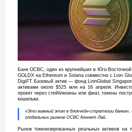
Банк OCBC, один из крупнейших в Юго-Восточной 
GOLDX на Ethereum и Solana совместно с Lion Glob
DigiFT. Базовый актив — фонд LionGlobal Singapore
активами около $525 млн на 16 апреля. Инвест
проект через стейблкоины или фиат, токены пост
кошельки.
«Это важный этап в блокчейн-стратегии банка», 
глобальных рынков OCBC Кеннет Лай.
Рынок токенизированных реальных активов на п