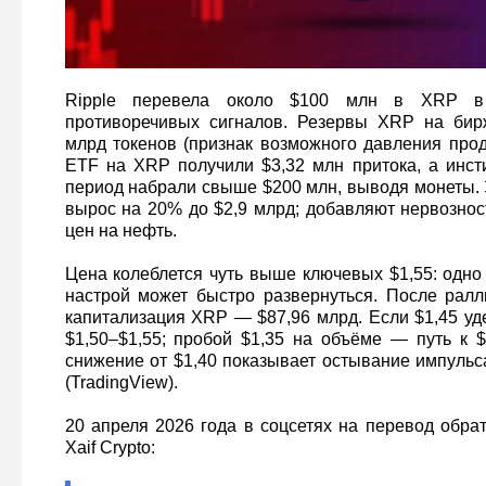
Ripple перевела около $100 млн в XRP 
противоречивых сигналов. Резервы XRP на бир
млрд токенов (признак возможного давления прод
ETF на XRP получили $3,32 млн притока, а инст
период набрали свыше $200 млн, выводя монеты. 
вырос на 20% до $2,9 млрд; добавляют нервознос
цен на нефть.
Цена колеблется чуть выше ключевых $1,55: одно
настрой может быстро развернуться. После рал
капитализация XRP — $87,96 млрд. Если $1,45 уд
$1,50–$1,55; пробой $1,35 на объёме — путь к $
снижение от $1,40 показывает остывание импульс
(TradingView).
20 апреля 2026 года в соцсетях на перевод обра
Xaif Crypto: