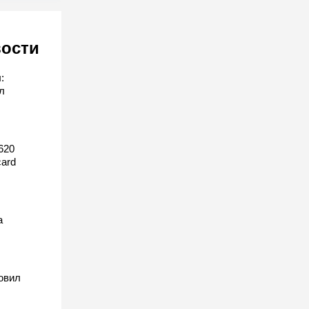
вости
:
л
620
ard
а
овил