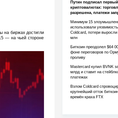
Путин подписал первый 
криптовалютах: торгов
разрешена, платежи за
Минимум 15 злоумышлен
использовали уязвимость
Coldcard, потери выросли
сы на биржах достигли
млн
,15 — на чьей стороне
Биткоин преодолел $64 00
фоне переговоров по Орм
проливу
Mastercard купил BVNK за
млрд и ставит на стейблк
платежах
Взлом Coldcard спровоци
крупнейший отток биткоин
времён краха FTX