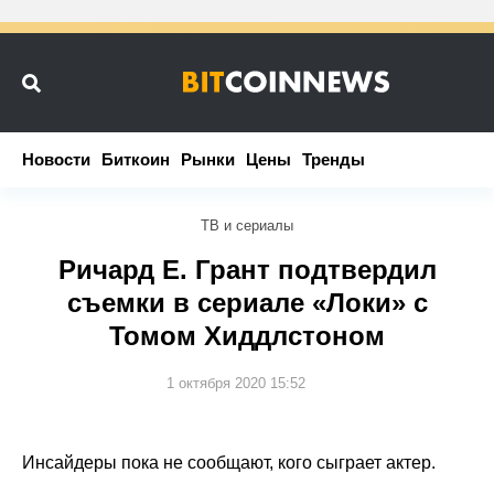
Новости
Новости
Биткоин
Биткоин
Рынки
Рынки
Цены
Цены
Тренды
Тренды
ТВ и сериалы
Ричард Е. Грант подтвердил
съемки в сериале «Локи» с
Томом Хиддлстоном
1 октября 2020 15:52
Инсайдеры пока не сообщают, кого сыграет актер.