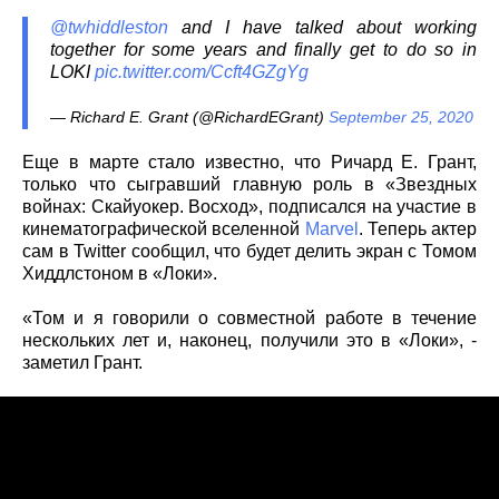
@twhiddleston
and I have talked about working
together for some years and finally get to do so in
LOKI
pic.twitter.com/Ccft4GZgYg
— Richard E. Grant (@RichardEGrant)
September 25, 2020
Еще в марте стало известно, что Ричард Е. Грант,
только что сыгравший главную роль в «Звездных
войнах: Скайуокер. Восход», подписался на участие в
кинематографической вселенной
Marvel
. Теперь актер
сам в Twitter сообщил, что будет делить экран с Томом
Хиддлстоном в «Локи».
«Том и я говорили о совместной работе в течение
нескольких лет и, наконец, получили это в «Локи», -
заметил Грант.