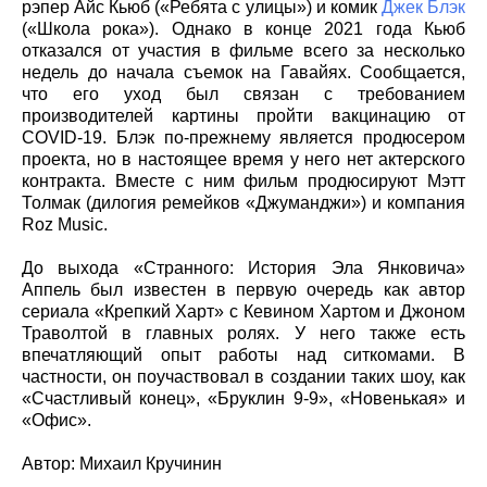
рэпер Айс Кьюб («Ребята с улицы») и комик
Джек Блэк
(«Школа рока»). Однако в конце 2021 года Кьюб
отказался от участия в фильме всего за несколько
недель до начала съемок на Гавайях. Сообщается,
что его уход был связан с требованием
производителей картины пройти вакцинацию от
COVID-19. Блэк по-прежнему является продюсером
проекта, но в настоящее время у него нет актерского
контракта. Вместе с ним фильм продюсируют Мэтт
Толмак (дилогия ремейков «Джуманджи») и компания
Roz Music.
До выхода «Странного: История Эла Янковича»
Аппель был известен в первую очередь как автор
сериала «Крепкий Харт» с Кевином Хартом и Джоном
Траволтой в главных ролях. У него также есть
впечатляющий опыт работы над ситкомами. В
частности, он поучаствовал в создании таких шоу, как
«Счастливый конец», «Бруклин 9-9», «Новенькая» и
«Офис».
Автор: Михаил Кручинин