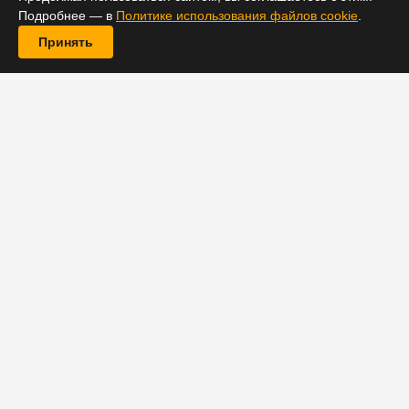
Подробнее — в
Политике использования файлов cookie
.
Принять
С каждым новым фильмом франшиза «Джон Уик»
становится все крупнее. Новой вехой на этом пути
станет «Джон Уик 4». Съемки фильма проходили во
многих местах, включая города США, Франции,
Германии, Японии и Иордании. В недавнем
эксклюзивном интервью для портала Collider
режиссер боевика Чад Стахелски с гордостью
сообщил, что ему и команде удалось провести съемки
в Лувре.