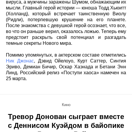
вируса, а мужчины заражены Шумом, обнажающим их
мысли. Главный герой истории — юноша Тодд Хьюитт
(Холланд), который встречает таинственную Виолу
(Ридли), потерпевшую крушение на его планете.
После знакомства с девушкой герой осознает, что все,
во что он раньше верил, оказалось ложью. Теперь ему
предстоит раскрыть свой потенциал и разгадать
темные секреты Нового мира.
Помимо упомянутых, в актерском составе отметились
Ник Джонас
, Дэвид Ойелоуо, Курт Саттер, Синтия
Эриво, Демиан Бичир, Оскар Хаэнада и Бетани Энн
Линд. Российский релиз «Поступи хаоса» намечен на
25 марта.
Кино
Тревор Донован сыграет вместе
с Деннисом Куэйдом в байопике