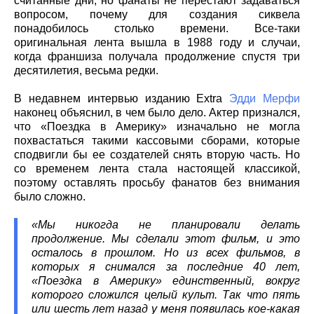
считанные дни, но фанаты не перестают задаваться
вопросом, почему для создания сиквела
понадобилось столько времени. Все-таки
оригинальная лента вышла в 1988 году и случаи,
когда франшиза получала продолжение спустя три
десятилетия, весьма редки.
В недавнем интервью изданию Extra
Эдди Мерфи
наконец объяснил, в чем было дело. Актер признался,
что «Поездка в Америку» изначально не могла
похвастаться такими кассовыми сборами, которые
сподвигли бы ее создателей снять вторую часть. Но
со временем лента стала настоящей классикой,
поэтому оставлять просьбу фанатов без внимания
было сложно.
«Мы никогда не планировали делать
продолжение. Мы сделали этот фильм, и это
осталось в прошлом. Но из всех фильмов, в
которых я снимался за последние 40 лет,
«Поездка в Америку» единственный, вокруг
которого сложился целый культ. Так что пять
или шесть лет назад у меня появилась кое-какая