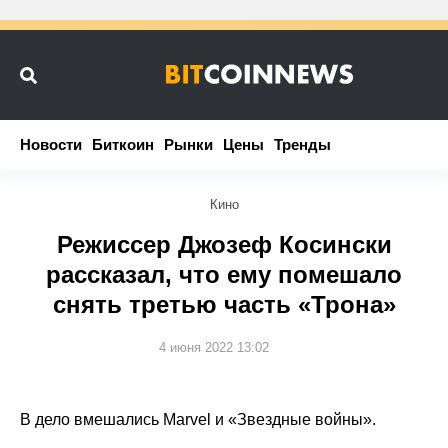
Новости
Новости
Биткоин
Биткоин
Рынки
Рынки
Цены
Цены
Тренды
Тренды
Кино
Режиссер Джозеф Косински
рассказал, что ему помешало
снять третью часть «Трона»
4 июня 2022 13:02
В дело вмешались Marvel и «Звездные войны».