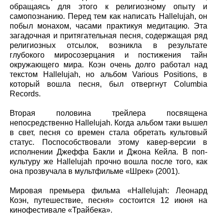
обращаясь для этого к религиозному опыту и
самопознанию. Перед тем как написать Hallelujah, он
побыл монахом, часами практикуя медитацию. Эта
загадочная и притягательная песня, содержащая ряд
религиозных отсылок, возникла в результате
глубокого миросозерцания и постижения тайн
окружающего мира. Коэн очень долго работал над
текстом Hallelujah, но альбом Various Positions, в
который вошла песня, был отвергнут Columbia
Records.
Вторая половина трейлера посвящена
непосредственно Hallelujah. Когда альбом таки вышел
в свет, песня со времен стала обретать культовый
статус. Поспособствовали этому кавер-версии в
исполнении Джеффа Бакли и Джона Кейла. В поп-
культуру же Hallelujah прочно вошла после того, как
она прозвучала в мультфильме «Шрек» (2001).
Мировая премьера фильма «Hallelujah: Леонард
Коэн, путешествие, песня» состоится 12 июня на
кинофестивале «Трайбека».