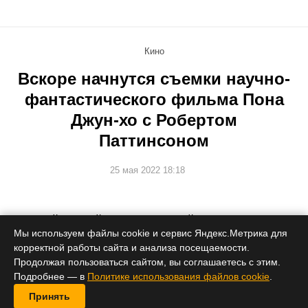
Кино
Вскоре начнутся съемки научно-
фантастического фильма Пона
Джун-хо с Робертом
Паттинсоном
25 мая 2022 18:18
Главный герой – способный к регенерации
колонизатор далекой ледяной планеты.
Мы используем файлы cookie и сервис Яндекс.Метрика для
корректной работы сайта и анализа посещаемости.
Продолжая пользоваться сайтом, вы соглашаетесь с этим.
Подробнее — в
Политике использования файлов cookie
.
Принять