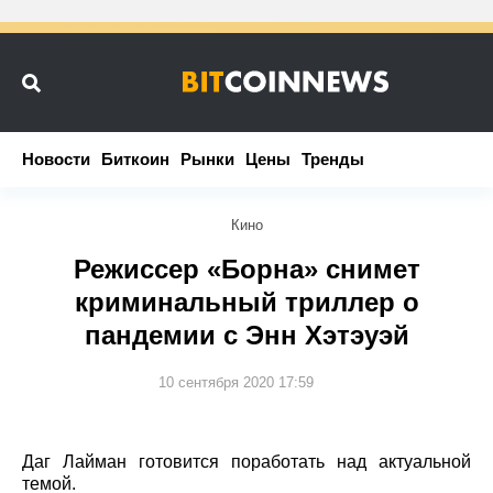
Новости
Новости
Биткоин
Биткоин
Рынки
Рынки
Цены
Цены
Тренды
Тренды
Кино
Режиссер «Борна» снимет
криминальный триллер о
пандемии с Энн Хэтэуэй
10 сентября 2020 17:59
Даг Лайман готовится поработать над актуальной
темой.