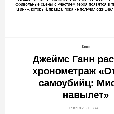
фривольные сцены с участием героя появятся в т
Квинн», который, правда, пока не получил официал
Кино
Джеймс Ганн ра
хронометраж «О
самоубийц: Ми
навылет»
17 июня 2021 13:44