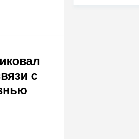
иковал
вязи с
знью