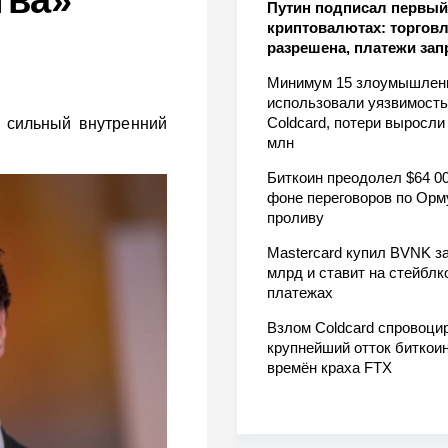
тва»
Путин подписал первый 
криптовалютах: торгов
разрешена, платежи за
Минимум 15 злоумышлен
использовали уязвимость
Coldcard, потери выросли
 сильный внутренний
млн
Биткоин преодолел $64 00
фоне переговоров по Орм
проливу
Mastercard купил BVNK за
млрд и ставит на стейблк
платежах
Взлом Coldcard спровоци
крупнейший отток биткоин
времён краха FTX