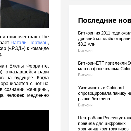
Последние но
Биткоин из 2011 года ожил
ни одиночества» (The
древний кошелёк отправи
грает
Натали Портман
,
$3,2 млн
ер («РЭД») к команде
Биткоин
.
Биткоин-ETF привлекли $
ман Елены Ферранте,
млн на фоне взлома Coldc
), отказавшейся ради
Биткоин
в на будущее. Когда
ворачивается с ног на
Уязвимость в Coldcard
т в сознании женщины,
спровоцировала панику н
да человек медленно
рынке биткоина
Биткоин
Центробанк России устан
правила для цифровых
хранилищ криптоактивов