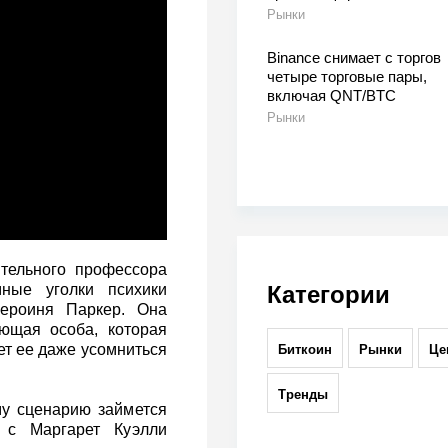
Рынки
Binance снимает с торгов
четыре торговые пары,
включая QNT/BTC
Рынки
тельного профессора
Категории
ные уголки психики
героиня Паркер. Она
ающая особа, которая
яет ее даже усомниться
Биткоин
Рынки
Це
Тренды
у сценарию займется
 с Маргарет Куэлли