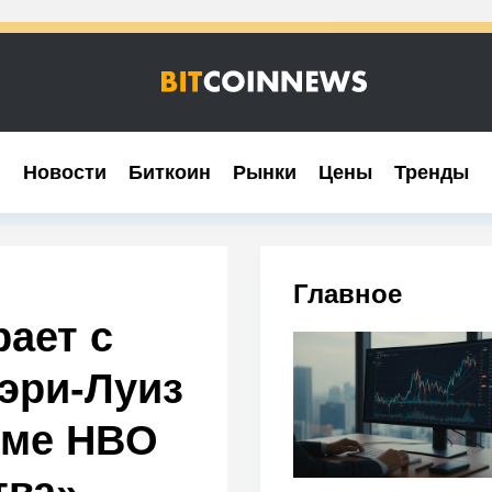
Новости
Новости
Биткоин
Биткоин
Рынки
Рынки
Цены
Цены
Тренды
Тренды
Главное
ает с
эри-Луиз
ьме HBO