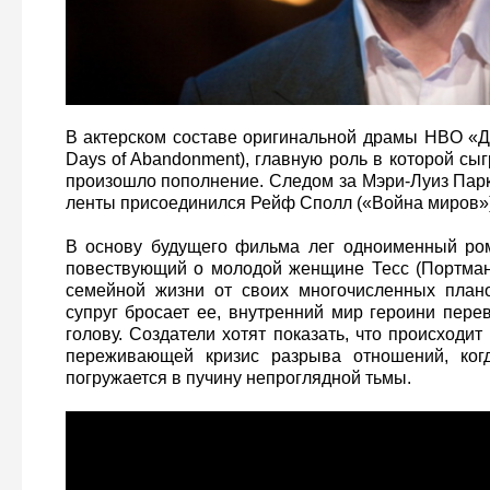
В актерском составе оригинальной драмы HBO «Д
Days of Abandonment), главную роль в которой сы
произошло пополнение. Следом за Мэри-Луиз Парк
ленты присоединился Рейф Сполл («Война миров»)
В основу будущего фильма лег одноименный ро
повествующий о молодой женщине Тесс (Портман
семейной жизни от своих многочисленных плано
супруг бросает ее, внутренний мир героини пере
голову. Создатели хотят показать, что происходи
переживающей кризис разрыва отношений, ког
погружается в пучину непроглядной тьмы.