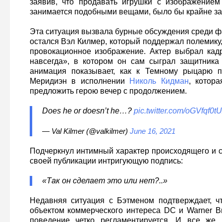
заявив, что продавать игрушки с изображением
занимается подобными вещами, было бы крайне за
Эта ситуация вызвала бурные обсуждения среди фа
остался Вэл Килмер, который поддержал полемику, 
провокационное изображение. Актер выбрал кад
навсегда», в котором он сам сыграл защитника Г
анимация показывает, как к Темному рыцарю п
Меридиэн в исполнении
Николь Кидман
, котор
предложить герою вечер с продолжением.
Does he or doesn’t he…?
pic.twitter.com/oGVfqf0t
— Val Kilmer (@valkilmer)
June 16, 2021
Подчеркнул интимный характер происходящего и с
своей публикации интригующую подпись:
«Так он сделает это или нет?..»
Недавняя ситуация с Бэтменом подтверждает, ч
объектом коммерческого интереса DC и Warner Br
поведение четко регламентируется. И все же 