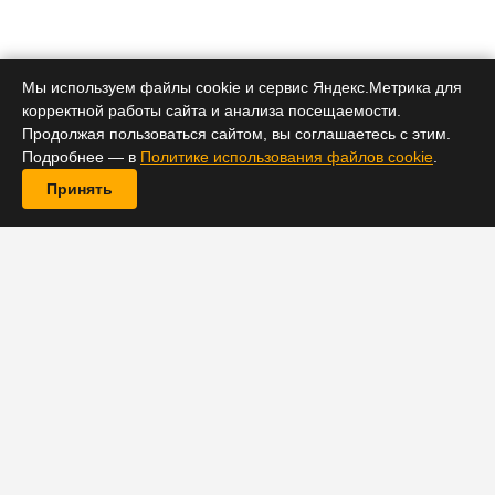
Он считает, что у молодых кинематографистов есть
возможность только так снимать малобюджетные
Мы используем файлы cookie и сервис Яндекс.Метрика для
картины.
корректной работы сайта и анализа посещаемости.
Продолжая пользоваться сайтом, вы соглашаетесь с этим.
Подробнее — в
Политике использования файлов cookie
.
Принять
В недавнем интервью журналу The New Yorker
оператор-постановщик «Земли кочевников» Хлои