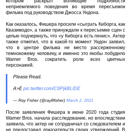
котором раскрыл вопиющие подробности
неприемлемого поведения во время пересъемок
фильма под руководством Джосса Уидона.
Как оказалось, Фишера просили «сыграть Киборга, как
Квазимодо», а также принуждали к пересъемке сцен с
целью подчеркнуть, что «у Киборга есть пенис». Актер
также отметил, что в какой-то момент Уидон заявил,
что в центре фильма не место рассерженному
темнокожему человеку, и именно это якобы побудило
Warner Bros. сократить роли всех цветных
персонажей.
Please Read.
A>E
pic.twitter.com/C6PjkBLlDE
— Ray Fisher (@ray8fisher)
March 2, 2021
После заявления Фишера в июне 2020 года студия
Warner Bros. начала расследование, но впоследствии
заявила, что актер не сотрудничал со следователем и
не предоставил доказательств своих утверждений. В