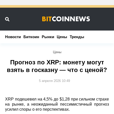
Новости
Новости
Биткоин
Биткоин
Рынки
Рынки
Цены
Цены
Тренды
Тренды
Цены
Прогноз по XRP: монету могут
взять в госказну — что с ценой?
5 апреля 2026 10:49
XRP подешевел на 4,5% до $1,28 при сильном страхе
на рынке, а неожиданный пессимистичный прогноз
усилил споры о его перспективах.