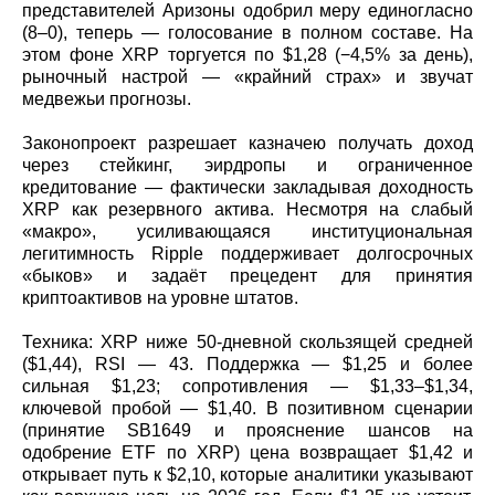
представителей Аризоны одобрил меру единогласно
(8–0), теперь — голосование в полном составе. На
этом фоне XRP торгуется по $1,28 (−4,5% за день),
рыночный настрой — «крайний страх» и звучат
медвежьи прогнозы.
Законопроект разрешает казначею получать доход
через стейкинг, эирдропы и ограниченное
кредитование — фактически закладывая доходность
XRP как резервного актива. Несмотря на слабый
«макро», усиливающаяся институциональная
легитимность Ripple поддерживает долгосрочных
«быков» и задаёт прецедент для принятия
криптоактивов на уровне штатов.
Техника: XRP ниже 50‑дневной скользящей средней
($1,44), RSI — 43. Поддержка — $1,25 и более
сильная $1,23; сопротивления — $1,33–$1,34,
ключевой пробой — $1,40. В позитивном сценарии
(принятие SB1649 и прояснение шансов на
одобрение ETF по XRP) цена возвращает $1,42 и
открывает путь к $2,10, которые аналитики указывают