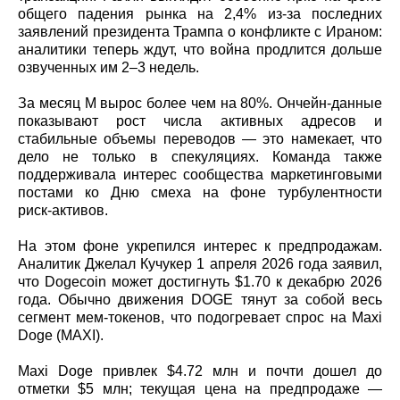
общего падения рынка на 2,4% из‑за последних
заявлений президента Трампа о конфликте с Ираном:
аналитики теперь ждут, что война продлится дольше
озвученных им 2–3 недель.
За месяц M вырос более чем на 80%. Ончейн‑данные
показывают рост числа активных адресов и
стабильные объемы переводов — это намекает, что
дело не только в спекуляциях. Команда также
поддерживала интерес сообщества маркетинговыми
постами ко Дню смеха на фоне турбулентности
риск‑активов.
На этом фоне укрепился интерес к предпродажам.
Аналитик Джелал Кучукер 1 апреля 2026 года заявил,
что Dogecoin может достигнуть $1.70 к декабрю 2026
года. Обычно движения DOGE тянут за собой весь
сегмент мем‑токенов, что подогревает спрос на Maxi
Doge (MAXI).
Maxi Doge привлек $4.72 млн и почти дошел до
отметки $5 млн; текущая цена на предпродаже —