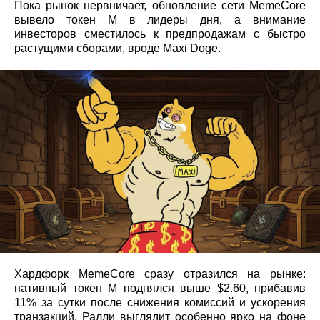
Пока рынок нервничает, обновление сети MemeCore
вывело токен M в лидеры дня, а внимание
инвесторов сместилось к предпродажам с быстро
растущими сборами, вроде Maxi Doge.
Хардфорк MemeCore сразу отразился на рынке:
нативный токен M поднялся выше $2.60, прибавив
11% за сутки после снижения комиссий и ускорения
транзакций. Ралли выглядит особенно ярко на фоне