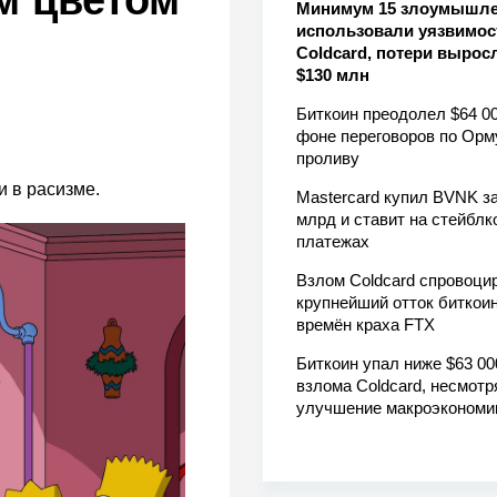
м цветом
Минимум 15 злоумышл
использовали уязвимос
Coldcard, потери вырос
$130 млн
Биткоин преодолел $64 00
фоне переговоров по Орм
проливу
и в расизме.
Mastercard купил BVNK за
млрд и ставит на стейблк
платежах
Взлом Coldcard спровоци
крупнейший отток биткоин
времён краха FTX
Биткоин упал ниже $63 00
взлома Coldcard, несмотр
улучшение макроэкономи