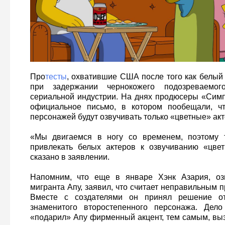
Про
тесты
, охватившие США после того как белый
при задержании чернокожего подозреваемо
сериальной индустрии. На днях продюсеры «Сим
официальное письмо, в котором пообещали, ч
персонажей будут озвучивать только «цветные» ак
«Мы двигаемся в ногу со временем, поэтому 
привлекать белых актеров к озвучиванию «цвет
сказано в заявлении.
Напомним, что еще в январе Хэнк Азария, оз
мигранта Апу, заявил, что считает неправильным п
Вместе с создателями он принял решение отк
знаменитого второстепенного персонажа. Дел
«подарил» Апу фирменный акцент, тем самым, выз