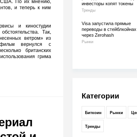
 США. По их мнению,
инвесторы копят токены
нтов, и теперь к ним
Тренды
Visa запустила прямые
рвисы и киностудии
переводы в стейблкойнах
бстоятельства. Так,
через Zerohash
несенных ветром» из
Рынки
 фильм вернулся с
есколько британских
 использования грима
Категории
Биткоин
Рынки
Це
сериал
Тренды
стой и