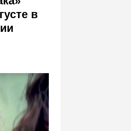
ака»
густе в
нии