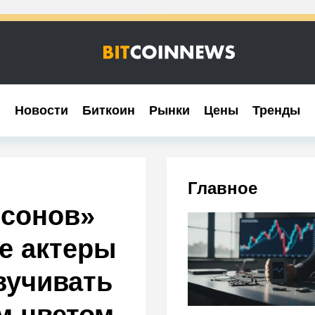
Новости
Новости
Биткоин
Биткоин
Рынки
Рынки
Цены
Цены
Тренды
Тренды
Главное
сонов»
е актеры
вучивать