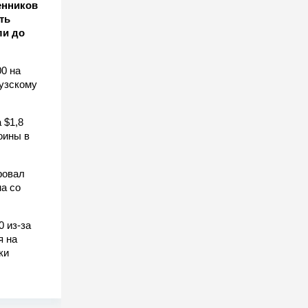
енников
ть
ли до
0 на
узскому
 $1,8
оины в
ровал
а со
0 из-за
я на
ки