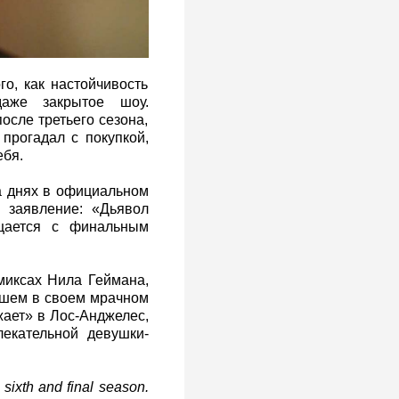
о, как настойчивость
аже закрытое шоу.
осле третьего сезона,
 прогадал с покупкой,
ебя.
а днях в официальном
е заявление: «Дьявол
щается с финальным
миксах Нила Геймана,
авшем в своем мрачном
ает» в Лос-Анджелес,
екательной девушки-
a sixth and final season.