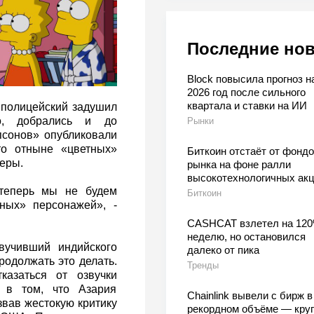
Последние но
Block повысила прогноз н
2026 год после сильного
квартала и ставки на ИИ
 полицейский задушил
го, добрались и до
Рынки
псонов» опубликовали
то отныне «цветных»
Биткоин отстаёт от фондо
теры.
рынка на фоне ралли
высокотехнологичных ак
теперь мы не будем
Биткоин
ных» персонажей», -
CASHCAT взлетел на 120
неделю, но остановился
вучивший индийского
далеко от пика
родолжать это делать.
Тренды
азаться от озвучки
о в том, что Азария
Chainlink вывели с бирж в
вав жестокую критику
рекордном объёме — кру