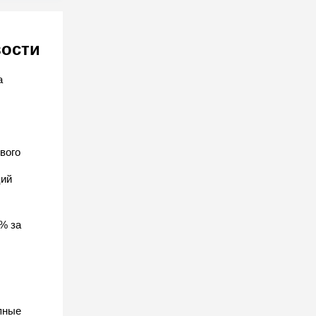
вости
а
вого
ций
% за
пные