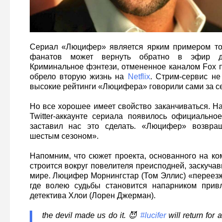
Сериал «Люцифер» является ярким примером тог
фанатов может вернуть обратно в эфир д
Криминальное фэнтези, отмененное каналом Fox п
обрело вторую жизнь на
Netflix
. Стрим-сервис не
высокие рейтинги «Люцифера» говорили сами за с
Но все хорошее имеет свойство заканчиваться. Н
Twitter-аккаунте сериала появилось официально
заставил нас это сделать. «Люцифер» возвра
шестым сезоном».
Напомним, что сюжет проекта, основанного на ко
строится вокруг повелителя преисподней, заскуч
мире. Люцифер Морнингстар (Том Эллис) «переезж
где волею судьбы становится напарником привл
детектива Хлои (Лорен Джерман).
the devil made us do it. 😈
#lucifer
will return for 