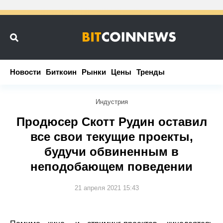
Новости
Новости
Биткоин
Биткоин
Рынки
Рынки
Цены
Цены
Тренды
Тренды
Индустрия
Продюсер Скотт Рудин оставил
все свои текущие проекты,
будучи обвиненным в
неподобающем поведении
21 апреля 2021 15:43