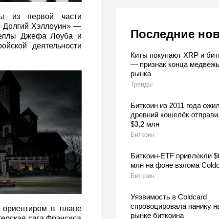
ы из первой части
: Долгий Хэллоуин» —
Последние но
веллы Джефа Лоуба и
ойской деятельности
Киты покупают XRP и бит
— признак конца медвежь
рынка
Тренды
Биткоин из 2011 года ожил
древний кошелёк отправи
$3,2 млн
Биткоин
Биткоин-ETF привлекли $
млн на фоне взлома Coldc
Биткоин
Уязвимость в Coldcard
спровоцировала панику н
 ориентиром в плане
рынке биткоина
терская сага Фрэнсиса