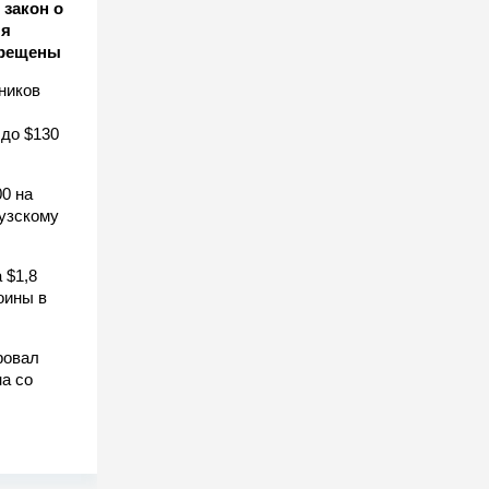
закон о
ля
прещены
ников
 до $130
0 на
узскому
 $1,8
оины в
ровал
а со