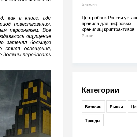
Биткоин
Центробанк России устан
, как в книге, где
правила для цифровых
риод повествования.
хранилищ криптоактивов
ым персонажем. Все
здавалось ощущение
Рынки
но затенял большую
о стиля освещения,
ые должны передавать
Категории
Биткоин
Рынки
Це
Тренды