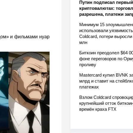
Путин подписал первый 
криптовалютах: торгов
разрешена, платежи за
Минимум 15 злоумышлен
использовали уязвимость
Coldcard, потери выросли
цом» и фильмами нуар
млн
Биткоин преодолел $64 00
фоне переговоров по Орм
проливу
Mastercard купил BVNK за
млрд и ставит на стейблк
платежах
Взлом Coldcard спровоци
крупнейший отток биткоин
времён краха FTX