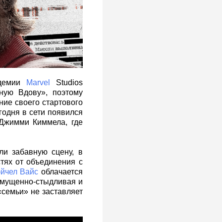
ндемии
Marvel
Studios
рную Вдову», поэтому
ие своего стартового
годня в сети появился
 Джимми Киммела, где
и забавную сцену, в
тях от объединения с
йчел Вайс
облачается
 смущенно-стыдливая и
«семьи» не заставляет