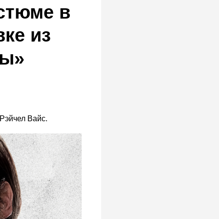
стюме в
ке из
вы»
Рэйчел Вайс.