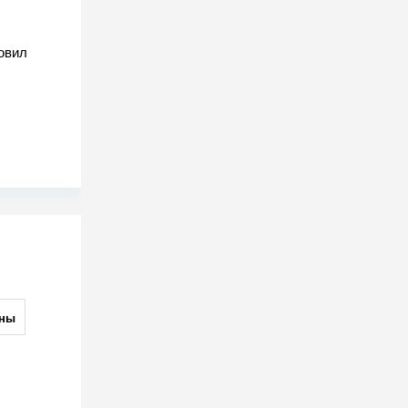
овил
ны