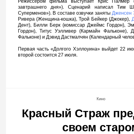
Режиссером фильма выступает Крис Палмер (
завтрашнего дня»). Сценарий написал Тим Ше
Суперменов»). В составе озвучки заняты
Дженсен 
Ривера (Женщина-кошка), Трой Бейкер (Джокер),
Дент), Билли Берк (комиссар Джеймс Гордон), Э
Гордон), Титус Уэлливер (Кармайн Фальконе), 
Фальконе) и Дэвид Дастмалчян (Календарный челов
Первая часть «Долгого Хэллоуина» выйдет 22 ию
второй состоится 27 июля.
Кино
Красный Страж пре
своем старо