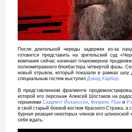
После длительной череды задержек из-за па
готовится представить на зрительский суд «Че
компания сейчас начинает планомерное продвижен
полнометражного блокбастера четвертой фазы. Се
новый отрывок, который показали в рамках шоу
специальным гостем выступил
Дэвид Харбор
.
В представленном фрагменте продемонстрировал
которой его персонаж Алексей Шостаков на радос
героинями
Скарлетт Йоханссон
,
Флоренс Пью
и
Рэ
в свой старый боевой костюм Красного Стража, а
бурная реакция некоторых членов его шпионской 
себя ждать.