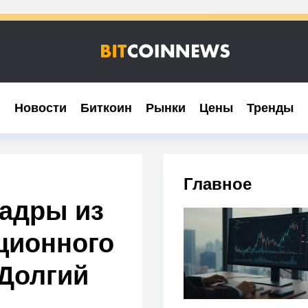
Новости
Новости
Биткоин
Биткоин
Рынки
Рынки
Цены
Цены
Тренды
Тренды
Главное
адры из
ционного
Долгий