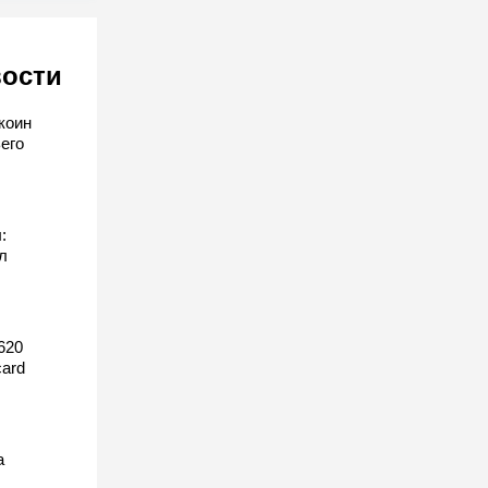
вости
коин
его
:
л
620
ard
а