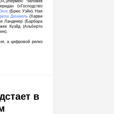
«Супермен: Человек
ридан («Господство
Эклс
(Брюс Уэйн), Ная
Джош Дюамель
(Харви
ми Ландекер (Барбара
Джек Куэйд (Альберто
ек).
ня, а цифровой релиз
дстает в
м