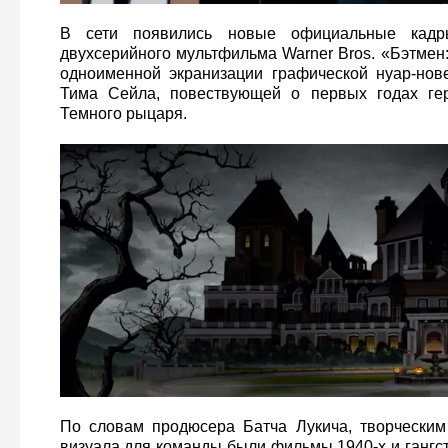
В сети появились новые официальные кадр
двухсерийного мультфильма Warner Bros. «Бэтмен
одноименной экранизации графической нуар-но
Тима Сейла, повествующей о первых годах гер
Темного рыцаря.
По словам продюсера Батча Лукича, творческим
визуала для команды были фильмы 1940-х и гангс