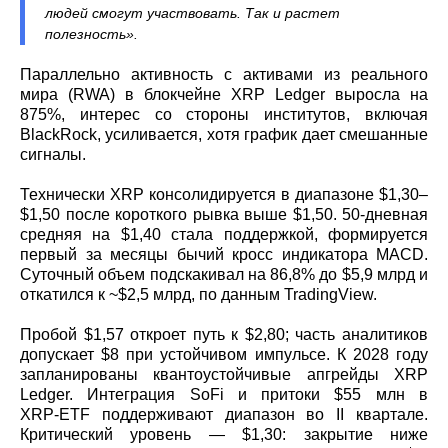
людей смогут участвовать. Так и растет
полезность».
Параллельно активность с активами из реального
мира (RWA) в блокчейне XRP Ledger выросла на
875%, интерес со стороны институтов, включая
BlackRock, усиливается, хотя график дает смешанные
сигналы.
Технически XRP консолидируется в диапазоне $1,30–
$1,50 после короткого рывка выше $1,50. 50‑дневная
средняя на $1,40 стала поддержкой, формируется
первый за месяцы бычий кросс индикатора MACD.
Суточный объем подскакивал на 86,8% до $5,9 млрд и
откатился к ~$2,5 млрд, по данным TradingView.
Пробой $1,57 откроет путь к $2,80; часть аналитиков
допускает $8 при устойчивом импульсе. К 2028 году
запланированы квантоустойчивые апгрейды XRP
Ledger. Интеграция SoFi и притоки $55 млн в
XRP‑ETF поддерживают диапазон во II квартале.
Критический уровень — $1,30: закрытие ниже