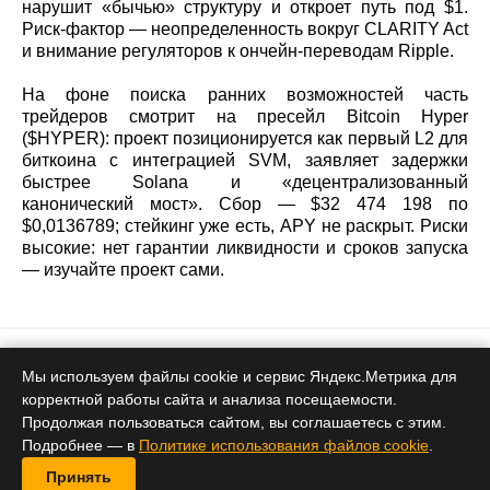
нарушит «бычью» структуру и откроет путь под $1.
Риск‑фактор — неопределенность вокруг CLARITY Act
и внимание регуляторов к ончейн‑переводам Ripple.
На фоне поиска ранних возможностей часть
трейдеров смотрит на пресейл Bitcoin Hyper
($HYPER): проект позиционируется как первый L2 для
биткоина с интеграцией SVM, заявляет задержки
быстрее Solana и «децентрализованный
канонический мост». Сбор — $32 474 198 по
$0,0136789; стейкинг уже есть, APY не раскрыт. Риски
высокие: нет гарантии ликвидности и сроков запуска
— изучайте проект сами.
Тренды
Мы используем файлы cookie и сервис Яндекс.Метрика для
корректной работы сайта и анализа посещаемости.
WOJAK рвёт вверх на 87%, MAXI
Продолжая пользоваться сайтом, вы соглашаетесь с этим.
метит в $5 млн — аналитик:
Подробнее — в
Политике использования файлов cookie
.
"самая очевидная ставка 2026"
Принять