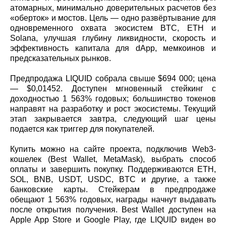
атомарных, минимально доверительных расчетов без
«оберток» и мостов. Цель — одно развёртывание для
одновременного охвата экосистем BTC, ETH и
Solana, улучшая глубину ликвидности, скорость и
эффективность капитала для dApp, мемкоинов и
предсказательных рынков.
Предпродажа LIQUID собрала свыше $694 000; цена
— $0,01452. Доступен мгновенный стейкинг с
доходностью 1 563% годовых; большинство токенов
направят на разработку и рост экосистемы. Текущий
этап закрывается завтра, следующий шаг цены
подается как триггер для покупателей.
Купить можно на сайте проекта, подключив Web3-
кошелек (Best Wallet, MetaMask), выбрать способ
оплаты и завершить покупку. Поддерживаются ETH,
SOL, BNB, USDT, USDC, BTC и другие, а также
банковские карты. Стейкерам в предпродаже
обещают 1 563% годовых, награды начнут выдавать
после открытия получения. Best Wallet доступен на
Apple App Store и Google Play, где LIQUID виден во