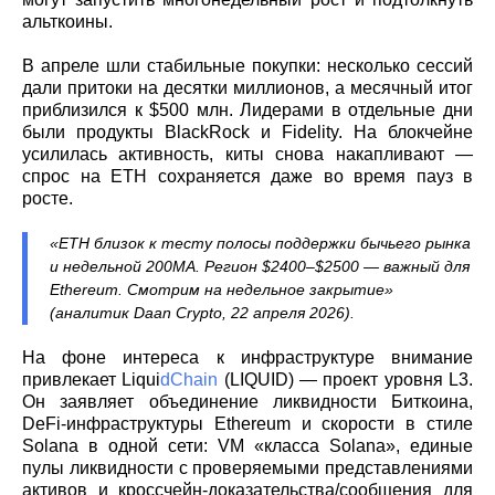
альткоины.
В апреле шли стабильные покупки: несколько сессий
дали притоки на десятки миллионов, а месячный итог
приблизился к $500 млн. Лидерами в отдельные дни
были продукты BlackRock и Fidelity. На блокчейне
усилилась активность, киты снова накапливают —
спрос на ETH сохраняется даже во время пауз в
росте.
«ETH близок к тесту полосы поддержки бычьего рынка
и недельной 200MA. Регион $2400–$2500 — важный для
Ethereum. Смотрим на недельное закрытие»
(аналитик Daan Crypto, 22 апреля 2026).
На фоне интереса к инфраструктуре внимание
привлекает Liqui
dChain
(LIQUID) — проект уровня L3.
Он заявляет объединение ликвидности Биткоина,
DeFi-инфраструктуры Ethereum и скорости в стиле
Solana в одной сети: VM «класса Solana», единые
пулы ликвидности с проверяемыми представлениями
активов и кроссчейн-доказательства/сообщения для