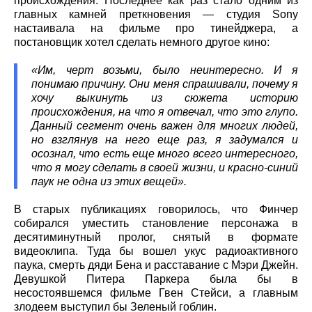
происхождения. Последнее как раз стало одним из
главных камней преткновения — студия Sony
настаивала на фильме про тинейджера, а
постановщик хотел сделать немного другое кино:
«Им, черт возьми, было неинтересно. И я
понимаю причину. Они меня спрашивали, почему я
хочу выкинуть из сюжета историю
происхождения, на что я отвечал, что это глупо.
Данный сегмент очень важен для многих людей,
но взглянув на него еще раз, я задумался и
осознал, что есть еще много всего интересного,
что я могу сделать в своей жизни, и красно-синий
паук не одна из этих вещей».
В старых публикациях говорилось, что Финчер
собирался уместить становление персонажа в
десятиминутный пролог, снятый в формате
видеоклипа. Туда бы вошел укус радиоактивного
паука, смерть дяди Бена и расставание с Мэри Джейн.
Девушкой Питера Паркера была бы в
несостоявшемся фильме Гвен Стейси, а главным
злодеем выступил бы Зеленый гоблин.