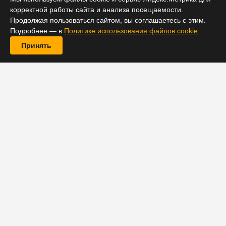
корректной работы сайта и анализа посещаемости.
Продолжая пользоваться сайтом, вы соглашаетесь с этим.
Подробнее — в
Политике использования файлов cookie
.
Принять
Тайваньский режиссер Хоу Сяосянь, при жизни
ставший классиком кино, оказался жертвой деменции,
поэтому был вынужден завершить карьеру. 76-летний
Хоу надеялся закончить свой давно пребывающий в
разработке фильм «Река Шулань», однако болезнь
этому помешала. Последней картиной мастера станет
«Убийца» (2015).