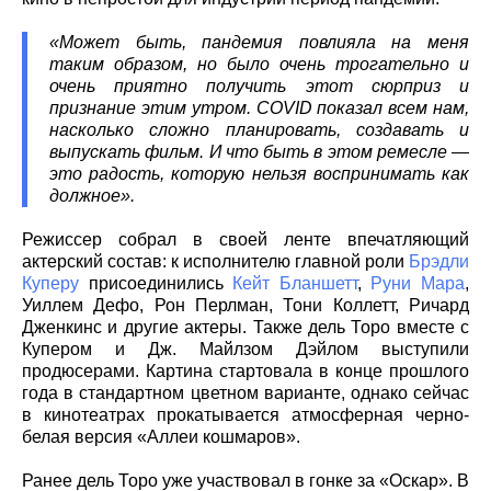
«Может быть, пандемия повлияла на меня
таким образом, но было очень трогательно и
очень приятно получить этот сюрприз и
признание этим утром. COVID показал всем нам,
насколько сложно планировать, создавать и
выпускать фильм. И что быть в этом ремесле —
это радость, которую нельзя воспринимать как
должное».
Режиссер собрал в своей ленте впечатляющий
актерский состав: к исполнителю главной роли
Брэдли
Куперу
присоединились
Кейт Бланшетт
,
Руни Мара
,
Уиллем Дефо, Рон Перлман, Тони Коллетт, Ричард
Дженкинс и другие актеры. Также дель Торо вместе с
Купером и Дж. Майлзом Дэйлом выступили
продюсерами. Картина стартовала в конце прошлого
года в стандартном цветном варианте, однако сейчас
в кинотеатрах прокатывается атмосферная черно-
белая версия «Аллеи кошмаров».
Ранее дель Торо уже участвовал в гонке за «Оскар». В