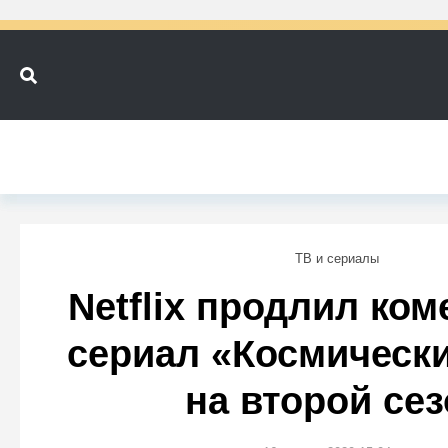
ТВ и сериалы
Netflix продлил ко
сериал «Космическ
на второй се