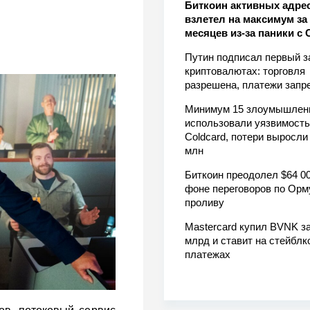
Биткоин активных адре
взлетел на максимум за 
месяцев из-за паники с 
Путин подписал первый з
криптовалютах: торговля
разрешена, платежи зап
Минимум 15 злоумышлен
использовали уязвимость
Coldcard, потери выросли
млн
Биткоин преодолел $64 00
фоне переговоров по Орм
проливу
Mastercard купил BVNK за
млрд и ставит на стейблк
платежах