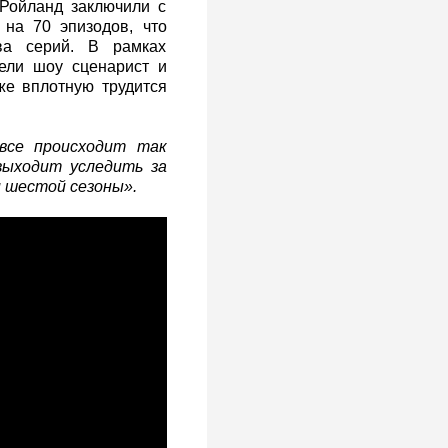
Ройланд заключили с
 на 70 эпизодов, что
ва серий. В рамках
ели шоу сценарист и
же вплотную трудится
все происходит так
выходит уследить за
и шестой сезоны».