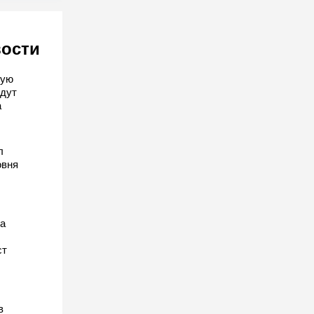
вости
кую
дут
а
л
овня
а
ст
в