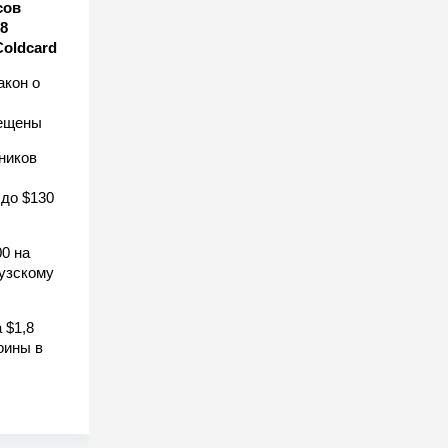
сов
8
Coldcard
акон о
рещены
ников
 до $130
0 на
узскому
 $1,8
оины в