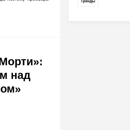
Тренды
 Морти»:
м над
ном»