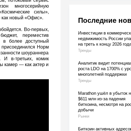
ов, потоковый сервис
он многосерийную
Космические силы»,
 как новый «Офис».
Последние но
обойдется. Во-первых,
Инвестиции в коммерчес
бюджет, переместив
недвижимость России упа
а в более доступный
на треть к концу 2026 год
та присоединился Норм
Тренды
бязанности шоураннера
 И в-третьих, комик
Аналитик видит потенциа
ы камер — как актер и
роста LDO на 1700% с ур
многолетней поддержки
Тренды
Marathon ушёл в убыток н
$611 млн из-за падения
биткоина, несмотря на ро
добычи
Рынки
Биткоин активных адресо