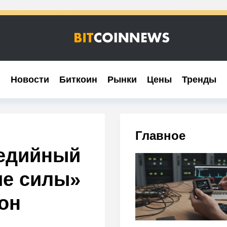
Новости
Новости
Биткоин
Биткоин
Рынки
Рынки
Цены
Цены
Тренды
Тренды
Главное
медийный
ие силы»
зон