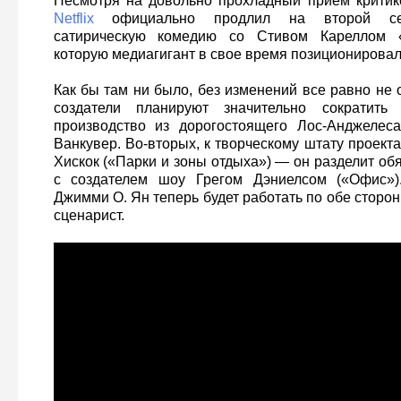
Несмотря на довольно прохладный прием критик
Netflix
официально продлил на второй сез
сатирическую комедию со Стивом Кареллом «
которую медиагигант в свое время позиционировал
Как бы там ни было, без изменений все равно не 
создатели планируют значительно сократить 
производство из дорогостоящего Лос-Анджелес
Ванкувер. Во-вторых, к творческому штату проек
Хискок («Парки и зоны отдыха») — он разделит о
с создателем шоу Грегом Дэниелсом («Офис»).
Джимми О. Ян теперь будет работать по обе сторон
сценарист.