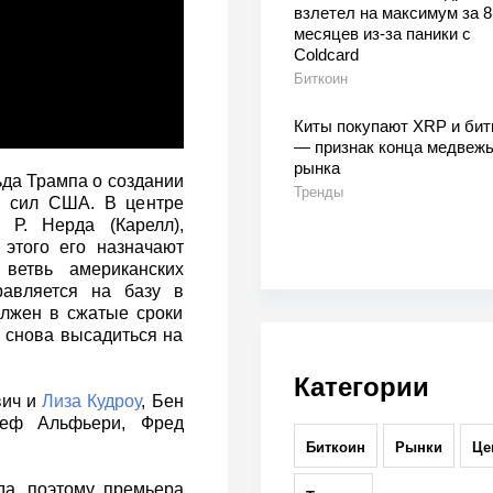
взлетел на максимум за 8
месяцев из-за паники с
Coldcard
Биткоин
Киты покупают XRP и бит
— признак конца медвежь
рынка
ьда Трампа о создании
Тренды
х сил США. В центре
Р. Нерда (Карелл),
этого его назначают
ветвь американских
равляется на базу в
лжен в сжатые сроки
 снова высадиться на
Категории
вич и
Лиза Кудроу
, Бен
зеф Альфьери, Фред
Биткоин
Рынки
Це
да, поэтому премьера