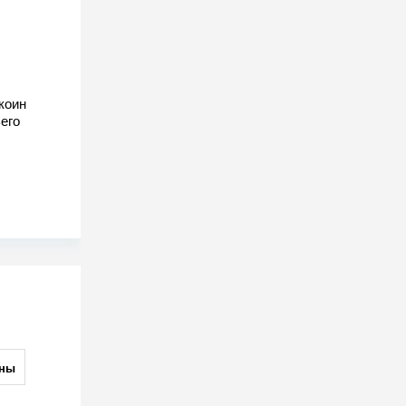
коин
его
ны