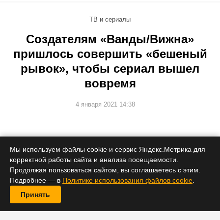
ТВ и сериалы
Создателям «Ванды/Вижна»
пришлось совершить «бешеный
рывок», чтобы сериал вышел
вовремя
4 января 2021 14:38
По словам режиссера Мэтта Шекмана, приостановка
Мы используем файлы cookie и сервис Яндекс.Метрика для
съемок пошла на пользу проекту.
корректной работы сайта и анализа посещаемости.
Продолжая пользоваться сайтом, вы соглашаетесь с этим.
Подробнее — в
Политике использования файлов cookie
.
Принять