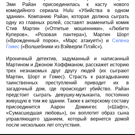
Эми Райан присоединилась к касту нового
комедийного сериала Hulu «Убийства в одном
здании». Компанию Райан, которая должна сыграть
одну из главных ролей, составят знаменитый комик
Стив Мартин («Отпетые мошенники», «Любите
Куперов», «Розовая пантера»), Мартин Шорт
(«Врожденный порок», «Марс атакует!») и
Селена
Гомес
(«Волшебники из Вэйверли Плэйс»).
Ироничный детектив, задуманный и написанный
Мартином и Джоном Хоффманом, расскажет историю
трех незнакомых друг другу людей (их сыграют
Мартин, Шорт и Гомес). Страсть к разгадыванию
таинственных преступлений приводит их в
загадочный дом, где происходит убийство. Райан
предстоит сыграть девушку-музыканта, постоянно
живущую в том же здании. Также к актерскому составу
присоединится Аарон Домингес («Шафт»,
«Сумасшедшая любовь»), он воплотит образ сына
управляющего зданием, который вернется домой
после нескольких лет отсутствия.