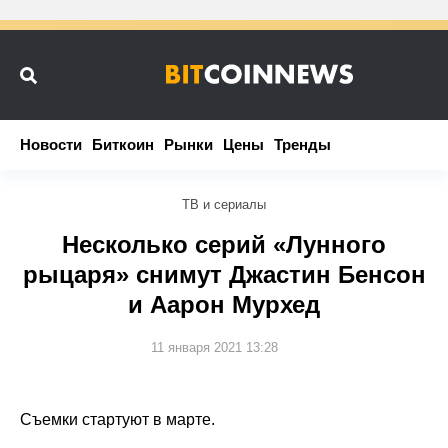
Новости
Новости
Биткоин
Биткоин
Рынки
Рынки
Цены
Цены
Тренды
Тренды
ТВ и сериалы
Несколько серий «Лунного
рыцаря» снимут Джастин Бенсон
и Аарон Мурхед
11 января 2021 13:28
Съемки стартуют в марте.