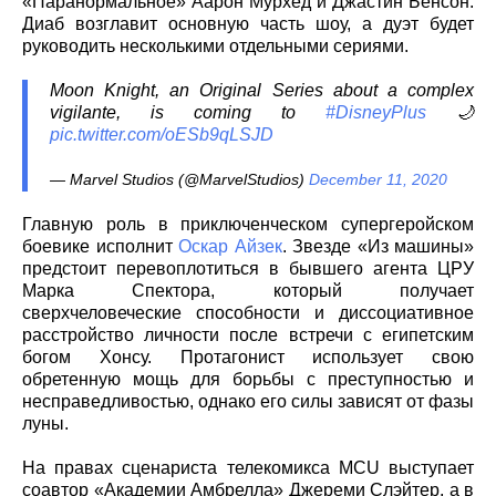
«Паранормальное» Аарон Мурхед и Джастин Бенсон.
Диаб возглавит основную часть шоу, а дуэт будет
руководить несколькими отдельными сериями.
Moon Knight, an Original Series about a complex
vigilante, is coming to
#DisneyPlus
🌙
pic.twitter.com/oESb9qLSJD
— Marvel Studios (@MarvelStudios)
December 11, 2020
Главную роль в приключенческом супергеройском
боевике исполнит
Оскар Айзек
. Звезде «Из машины»
предстоит перевоплотиться в бывшего агента ЦРУ
Марка Спектора, который получает
сверхчеловеческие способности и диссоциативное
расстройство личности после встречи с египетским
богом Хонсу. Протагонист использует свою
обретенную мощь для борьбы с преступностью и
несправедливостью, однако его силы зависят от фазы
луны.
На правах сценариста телекомикса MCU выступает
соавтор «Академии Амбрелла» Джереми Слэйтер, а в