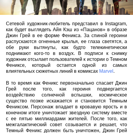
Сетевой художник-любитель представил в Instagram,
как будет выглядеть Айя Кэш из «Пацанов» в образе
Джин Грей в ее форме Феникса. За спиной героини
распускаются огненные крылья, ее глаза светятся, а
обе руки вытянуты, как будто телекинетически
поднимают кого-то в воздух. В подписи к снимку
художник отсылает пользователей к истории о Темном
Фениксе, который остается одной из самых
влиятельных сюжетных линий в комиксах
Marvel
.
В то время как Феникс первоначально спасает Джин
Грей после того, как героиня подвергается
воздействию солнечной вспышки, космическое
существо позже искажается и становится Темным
Фениксом. Персонаж впадает в кровавую ярость и в
конечном итоге уничтожает звездную систему вместе
с ее пятью миллиардами жителей. После того, как
межгалактический совет созывается и решает, что
Темный Феникс должен быть уничтожен, Джин Грей