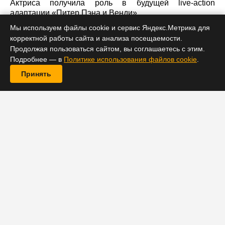
Актриса получила роль в будущей live-action
адаптации «Питер Пэна и Венди».
Мы используем файлы cookie и сервис Яндекс.Метрика для
корректной работы сайта и анализа посещаемости.
Продолжая пользоваться сайтом, вы соглашаетесь с этим.
Подробнее — в
Политике использования файлов cookie
.
Принять
Disney активно работает над новой лентой в раках
собственных live-action римейков популярных
историй. На этот раз картина будет посвящена Питеру
Пэну и Венди, и фильм уже начал пополняться
кастом. Недавнее обновление состава произошло
несколько дней назад, когда 20-летняя актриса Яра