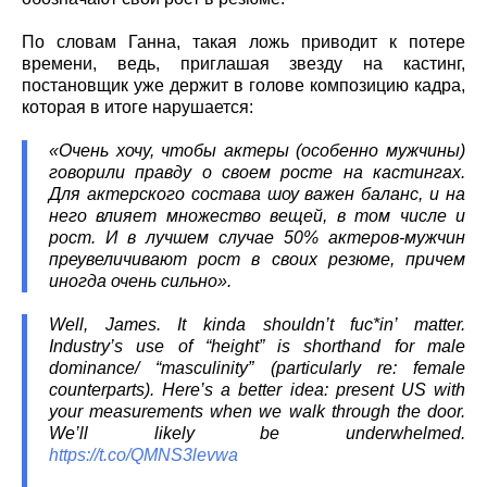
По словам Ганна, такая ложь приводит к потере
времени, ведь, приглашая звезду на кастинг,
постановщик уже держит в голове композицию кадра,
которая в итоге нарушается:
«Очень хочу, чтобы актеры (особенно мужчины)
говорили правду о своем росте на кастингах.
Для актерского состава шоу важен баланс, и на
него влияет множество вещей, в том числе и
рост. И в лучшем случае 50% актеров-мужчин
преувеличивают рост в своих резюме, причем
иногда очень сильно».
Well, James. It kinda shouldn’t fuc*in’ matter.
Industry’s use of “height” is shorthand for male
dominance/ “masculinity” (particularly re: female
counterparts). Here’s a better idea: present US with
your measurements when we walk through the door.
We’ll likely be underwhelmed.
https://t.co/QMNS3levwa