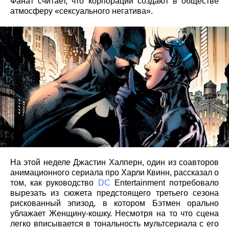
Фанат считает, что корпорации создают в обществе
атмосферу «сексуального негатива».
На этой неделе Джастин Халперн, один из соавторов
анимационного сериала про Харли Квинн, рассказал о
том, как руководство
DC
Entertainment потребовало
вырезать из сюжета предстоящего третьего сезона
рискованный эпизод, в котором Бэтмен орально
ублажает Женщину-кошку. Несмотря на то что сцена
легко вписывается в тональность мультсериала с его