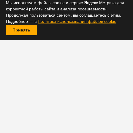
Мы используем файлы cookie и сервис Яндекс.Метрика для
корректной работы сайта и анализа посещаемости.
Продолжая пользоваться сайтом, вы соглашаетесь с этим.
Подробнее — в
Политике использования файлов cookie
.
Принять
На прошлой неделе на Disney+ стартовал сериал
«Локи», показавший самый успешный старт среди
других оригинальных проектов платформы. Но и по
итогам стартовой недели шоу не сдало позиций,
выбившись в лидеры среди премьер.
Как сообщает издание ScreenRant со ссылкой на
главу Disney+ Боба Чапека, сериал с Томом
Хиддлстоном в главной роли стал самой
просматриваемой премьерой в истории платформы.