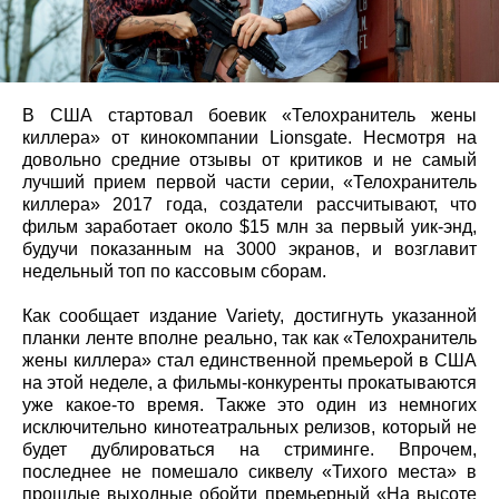
В США стартовал боевик «Телохранитель жены
киллера» от кинокомпании Lionsgate. Несмотря на
довольно средние отзывы от критиков и не самый
лучший прием первой части серии, «Телохранитель
киллера» 2017 года, создатели рассчитывают, что
фильм заработает около $15 млн за первый уик-энд,
будучи показанным на 3000 экранов, и возглавит
недельный топ по кассовым сборам.
Как сообщает издание Variety, достигнуть указанной
планки ленте вполне реально, так как «Телохранитель
жены киллера» стал единственной премьерой в США
на этой неделе, а фильмы-конкуренты прокатываются
уже какое-то время. Также это один из немногих
исключительно кинотеатральных релизов, который не
будет дублироваться на стриминге. Впрочем,
последнее не помешало сиквелу «Тихого места» в
прошлые выходные обойти премьерный «На высоте