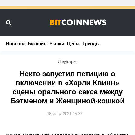
Новости
Новости
Биткоин
Биткоин
Рынки
Рынки
Цены
Цены
Тренды
Тренды
Индустрия
Некто запустил петицию о
включении в «Харли Квинн»
сцены орального секса между
Бэтменом и Женщиной-кошкой
18 июня 2021 15:37