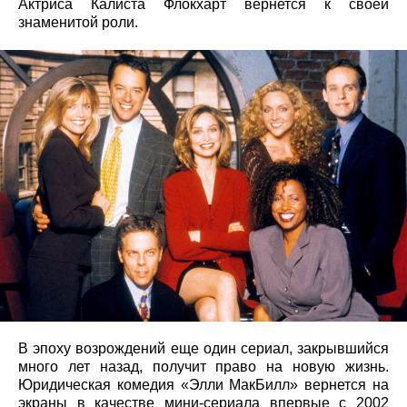
Актриса Калиста Флокхарт вернется к своей
знаменитой роли.
В эпоху возрождений еще один сериал, закрывшийся
много лет назад, получит право на новую жизнь.
Юридическая комедия «Элли МакБилл» вернется на
экраны в качестве мини-сериала впервые с 2002