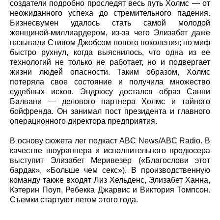
создатели подробно проследят весь путь Холмс — от
неожиданного успеха до стремительного падения.
Бизнесвумен удалось стать самой молодой
женщиной-миллиардером, из-за чего Элизабет даже
называли Стивом Джобсом нового поколения; но миф
быстро рухнул, когда выяснилось, что одна из ее
технологий не только не работает, но и подвергает
жизни людей опасности. Таким образом, Холмс
потеряла свое состояние и получила множество
судебных исков. Эндрюсу достался образ Санни
Балвани — делового партнера Холмс и тайного
бойфренда. Он занимал пост президента и главного
операционного директора предприятия.
В основу сюжета лег подкаст ABC News/ABC Radio. В
качестве шоураннера и исполнительного продюсера
выступит Элизабет Меривезер («Благослови этот
бардак», «Больше чем секс»). В производственную
команду также входят Лиз Хельденс, Элизабет Ханна,
Кэтерин Поуп, Ребекка Джарвис и Виктория Томпсон.
Съемки стартуют летом этого года.