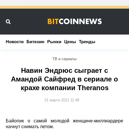
Новости
Новости
Биткоин
Биткоин
Рынки
Рынки
Цены
Цены
Тренды
Тренды
ТВ и сериалы
Навин Эндрюс сыграет с
Амандой Сайфред в сериале о
крахе компании Theranos
31 марта 2021 11:48
Байопик о самой молодой женщине-миллиардере
начнут снимать летом.