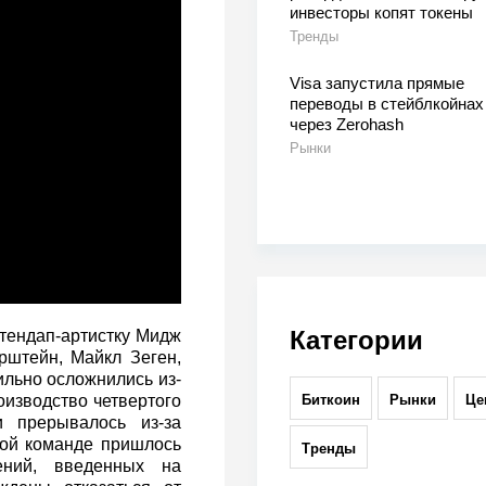
инвесторы копят токены
Тренды
Visa запустила прямые
переводы в стейблкойнах
через Zerohash
Рынки
Категории
стендап-артистку Мидж
рштейн, Майкл Зеген,
ильно осложнились из-
Биткоин
Рынки
Це
оизводство четвертого
 прерывалось из-за
кой команде пришлось
Тренды
ений, введенных на