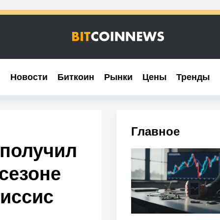
Новости
Новости
Биткоин
Биткоин
Рынки
Рынки
Цены
Цены
Тренды
Тренды
Главное
 получил
 сезоне
иссис