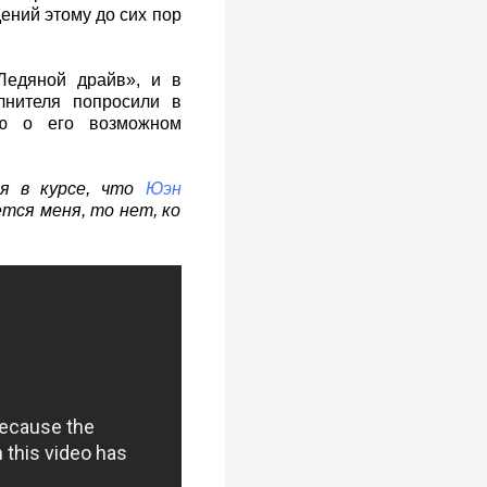
ений этому до сих пор
Ледяной драйв», и в
нителя попросили в
ию о его возможном
я в курсе, что
Юэн
тся меня, то нет, ко