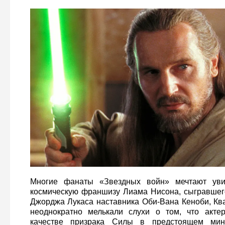
Многие фанаты «Звездных войн» мечтают уви
космическую франшизу Лиама Нисона, сыгравшег
Джорджа Лукаса наставника Оби-Вана Кеноби, Ква
неоднократно мелькали слухи о том, что акте
качестве призрака Силы в предстоящем ми