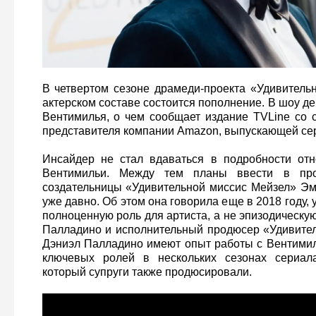
В четвертом сезоне драмеди-проекта «Удивитель
актерском составе состоится пополнение. В шоу д
Вентимилья, о чем сообщает издание TVLine со 
представителя компании Amazon, выпускающей се
Инсайдер не стал вдаваться в подробности отн
Вентимильи. Между тем планы ввести в пр
создательницы «Удивительной миссис Мейзел» Э
уже давно. Об этом она говорила еще в 2018 году, 
полноценную роль для артиста, а не эпизодическ
Палладино и исполнительный продюсер «Удивите
Дэниэл Палладино имеют опыт работы с Вентимиль
ключевых ролей в нескольких сезонах сериал
который супруги также продюсировали.