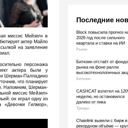
Последние но
Block повысила прогноз н
ная миссис Мейзел» в
2026 год после сильного
ебютирует актер Майло
квартала и ставки на ИИ
ссылкой на заявление
Рынки
риал.
Биткоин отстаёт от фондо
осительно персонажа
рынка на фоне ралли
оект актера были у
высокотехнологичных ак
ми Шерман-Палладино
Биткоин
уточнив, что планирует
ую. Напомним, Шерман-
CASHCAT взлетел на 120
льной миссис Мейзел»
неделю, но остановился
ей: он играл одну из
далеко от пика
а «Девочки Гилмор»,
Тренды
Chainlink вывели с бирж в
рекордном объёме — кру