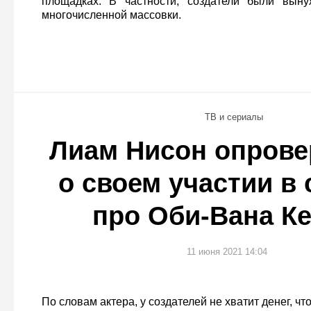
площадках. В частности, создатели были выну
многочисленной массовки.
ТВ и сериалы
Лиам Нисон опрове
о своем участии в
про Оби-Вана К
11 июня 2021 14:04
По словам актера, у создателей не хватит денег, чт