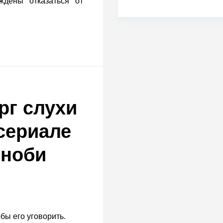
ждены отказаться от
рг слухи
 сериале
еноби
обы его уговорить.