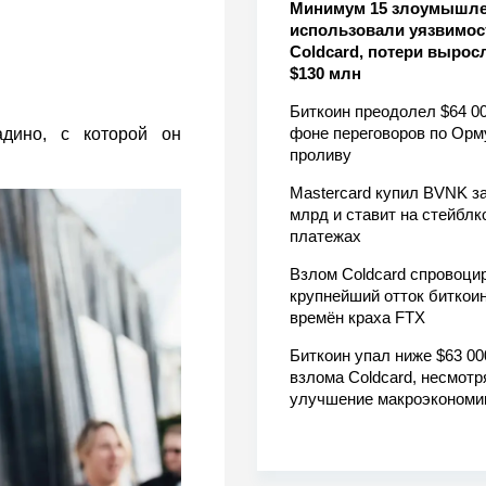
Минимум 15 злоумышл
использовали уязвимос
Coldcard, потери вырос
$130 млн
Биткоин преодолел $64 00
фоне переговоров по Орм
дино, с которой он
проливу
Mastercard купил BVNK за
млрд и ставит на стейблк
платежах
Взлом Coldcard спровоци
крупнейший отток биткоин
времён краха FTX
Биткоин упал ниже $63 00
взлома Coldcard, несмотр
улучшение макроэкономи