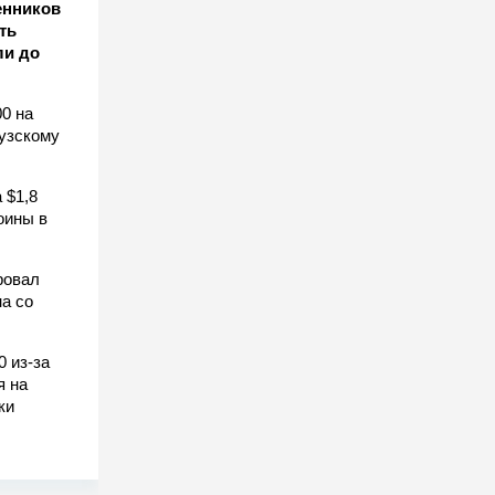
енников
ть
ли до
0 на
узскому
 $1,8
оины в
ровал
а со
0 из-за
я на
ки