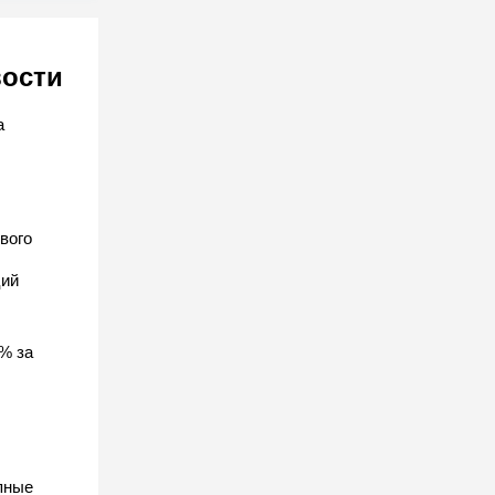
вости
а
вого
ций
% за
пные