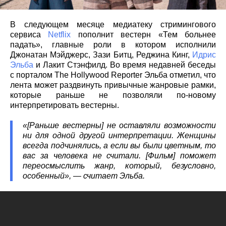
В следующем месяце медиатеку стримингового
сервиса
Netflix
пополнит вестерн «Тем больнее
падать», главные роли в котором исполнили
Джонатан Мэйджерс, Зази Битц, Реджина Кинг,
Идрис
Эльба
и Лакит Стэнфилд. Во время недавней беседы
с порталом The Hollywood Reporter Эльба отметил, что
лента может раздвинуть привычные жанровые рамки,
которые раньше не позволяли по-новому
интерпретировать вестерны.
«[Раньше вестерны] не оставляли возможности
ни для одной другой интерпретации. Женщины
всегда подчинялись, а если вы были цветным, то
вас за человека не считали. [Фильм] поможет
переосмыслить жанр, который, безусловно,
особенный», — считает Эльба.