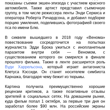
показаны съемки экшен-эпизода с участием красного
автомобиля. Также артист представил съемочную
группу, в том числе режиссера ленты Энди Серкиса и
оператора Роберта Ричардсона, и добавил подборке
порцию умиления, поделившись фотографией своего
пса по имени Блю.
В сиквеле вышедшего в 2018 году «Венома»
повествование сосредоточится на попытках
журналиста Эдди Брока ужиться с инопланетным
паразитом внутри себя — Веномом, с
существованием которого он смирился в финале
прошлого фильма. Также в ленте расширится роль
Вуди Харрельсона
, который играет антагониста
Клетуса Кэссиди. Он станет носителем симбиота
Карнажа, благодаря чему бежит из тюрьмы.
Картина получила преимущественно хорошие
рецензии критиков, а также позитивные отзывы
зрителей в социальных сетях. На домашнем рынке,
куда фильм попал 1 октября, за первые три дня он
заработал более $90 млн. На российские экраны