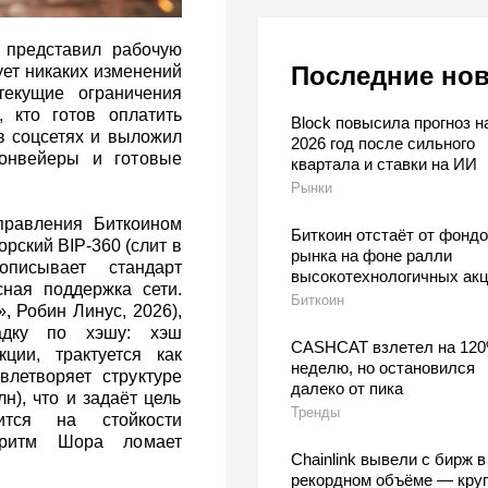
 представил рабочую
Последние но
ует никаких изменений
текущие ограничения
 кто готов оплатить
Block повысила прогноз н
в соцсетях и выложил
2026 год после сильного
конвейеры и готовые
квартала и ставки на ИИ
Рынки
правления Биткоином
Биткоин отстаёт от фондо
рский BIP‑360 (слит в
рынка на фоне ралли
писывает стандарт
высокотехнологичных ак
сная поддержка сети.
Биткоин
, Робин Линус, 2026),
адку по хэшу: хэш
CASHCAT взлетел на 120
ции, трактуется как
неделю, но остановился
влетворяет структуре
далеко от пика
н), что и задаёт цель
Тренды
жится на стойкости
оритм Шора ломает
Chainlink вывели с бирж в
рекордном объёме — кру