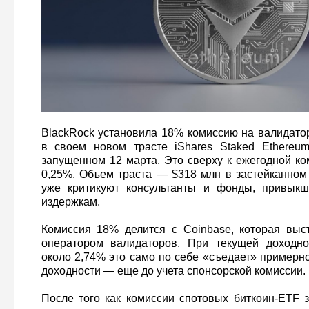
BlackRock установила 18% комиссию на валидато
в своем новом трасте iShares Staked Ethereum
запущенном 12 марта. Это сверху к ежегодной ко
0,25%. Объем траста — $318 млн в застейканном
уже критикуют консультанты и фонды, привык
издержкам.
Комиссия 18% делится с Coinbase, которая выс
оператором валидаторов. При текущей доходно
около 2,74% это само по себе «съедает» примерн
доходности — еще до учета спонсорской комиссии.
После того как комиссии спотовых биткоин-ETF з