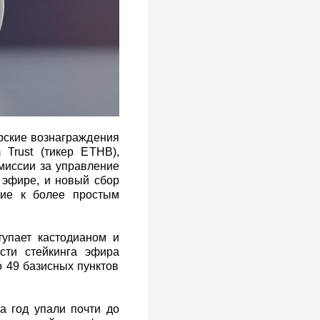
рские вознаграждения
 Trust (тикер ETHB),
миссии за управление
 эфире, и новый сбор
шие к более простым
тупает кастодианом и
сти стейкинга эфира
о 49 базисных пунктов
а год упали почти до