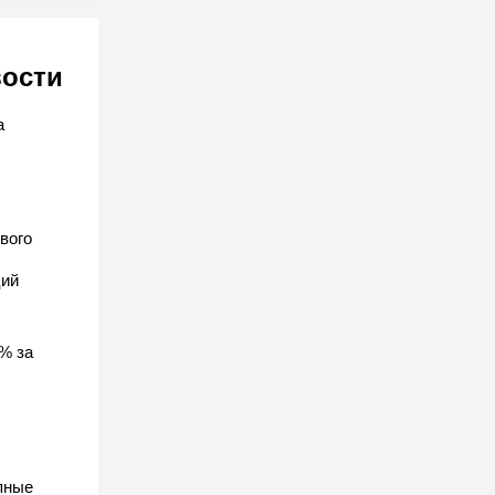
вости
а
вого
ций
% за
пные