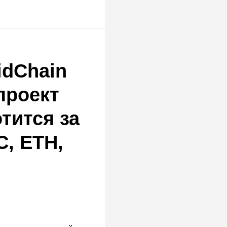
idChain
проект
тится за
, ETH,