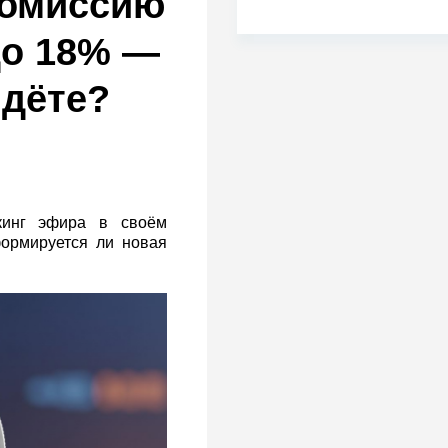
комиссию
до 18% —
йдёте?
кинг эфира в своём
формируется ли новая