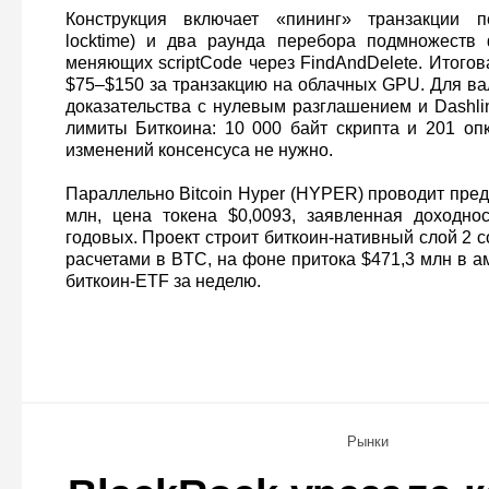
Конструкция включает «пининг» транзакции п
locktime) и два раунда перебора подмножеств 
меняющих scriptCode через FindAndDelete. Итого
$75–$150 за транзакцию на облачных GPU. Для в
доказательства с нулевым разглашением и Dashli
лимиты Биткоина: 10 000 байт скрипта и 201 оп
изменений консенсуса не нужно.
Параллельно Bitcoin Hyper (HYPER) проводит пре
млн, цена токена $0,0093, заявленная доходно
годовых. Проект строит биткоин‑нативный слой 2 с
расчетами в BTC, на фоне притока $471,3 млн в 
биткоин‑ETF за неделю.
Рынки