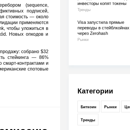
инвесторы копят токены
еребором (sequence,
Тренды
фиктивных подписей,
вая стоимость — около
Visa запустила прямые
алидации применяются
переводы в стейблкойнах
nk, чтобы уложиться в
через Zerohash
кód. Новых опкодов и
Рынки
дпродажу: собрано $32
сть стейкинга — 86%
о смарт‑контрактами и
американские спотовые
Категории
Биткоин
Рынки
Це
Тренды