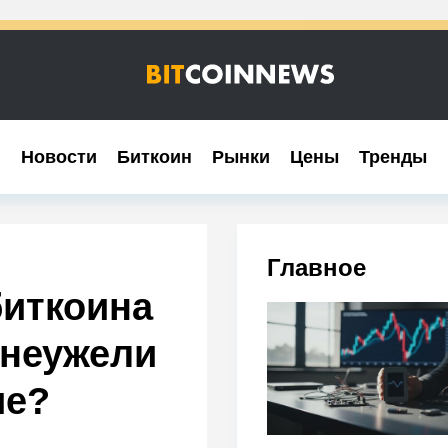
Новости
Новости
Биткоин
Биткоин
Рынки
Рынки
Цены
Цены
Тренды
Тренды
Главное
биткоина
 неужели
ие?