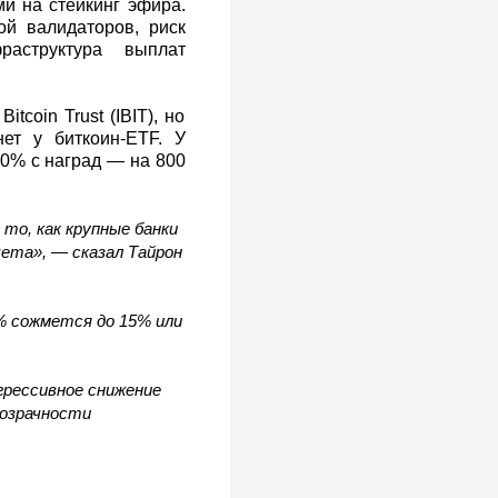
ми на стейкинг эфира.
ой валидаторов, риск
аструктура выплат
tcoin Trust (IBIT), но
ет у биткоин-ETF. У
10% с наград — на 800
 то, как крупные банки
ета», — сказал Тайрон
% сожмется до 15% или
Агрессивное снижение
розрачности