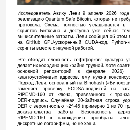
Исследователь Авиху Леви 9 апреля 2026 года
реализацию Quantum Safe Bitcoin, которая не треб
протокола. Схема полностью укладывается в 
скриптов Биткоина и доступна уже сейчас тем,
вычислительные затраты. Леви сообщил об этом 
на GitHub GPU‑ускоренный CUDA‑код, Python‑
скрипты вместе с научной работой.
Это обходит сложность софтфорков: культура у
делает их координацию крайне трудной. Хотя соавто
основной репозиторий в феврале 2026) о
квантоустойчивых адресов, ему нужна консенсу
Подход Леви, основанный на Binohash («Бинохэш»
заменяет проверку ECDSA‑подписей на заг
RIPEMD‑160 от ключа, привязанного к транзак
DER‑подпись. Случайная 20‑байтная строка удо
DER с вероятностью ~2^-46 (примерно 1 из 70 трл
доказательства работы. Безопасность дер
RIPEMD‑160 к нахождению прообраза; алг
дискретные логарифмы, но не хэши.