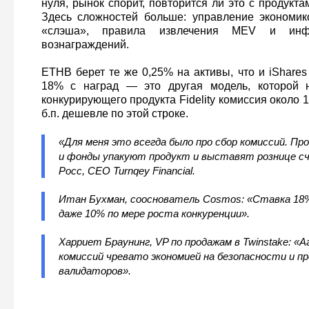
нуля, рынок спорит, повторится ли это с продукта
Здесь сложностей больше: управление экономик
«слэша», правила извлечения MEV и инфр
вознаграждений.
ETHB берет те же 0,25% на активы, что и iShares Bi
18% с наград — это другая модель, которой н
конкурирующего продукта Fidelity комиссия около 
б.п. дешевле по этой строке.
«Для меня это всегда было про сбор комиссий. Про
и фонды упакуют продукт и выставят рознице сч
Росс, CEO Turnqey Financial.
Итан Бухман, сооснователь Cosmos: «Ставка 18
даже 10% по мере роста конкуренции».
Харриет Браунинг, VP по продажам в Twinstake: «
комиссий чревато экономией на безопасности и п
валидаторов».