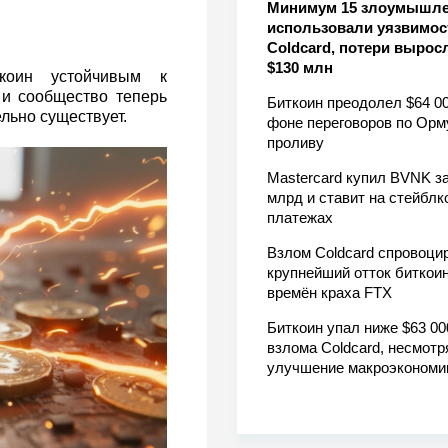
Минимум 15 злоумышл
использовали уязвимос
Coldcard, потери вырос
$130 млн
ткоин устойчивым к
 и сообщество теперь
Биткоин преодолел $64 00
льно существует.
фоне переговоров по Орм
проливу
Mastercard купил BVNK за
млрд и ставит на стейблк
платежах
Взлом Coldcard спровоци
крупнейший отток биткоин
времён краха FTX
Биткоин упал ниже $63 00
взлома Coldcard, несмотр
улучшение макроэкономи