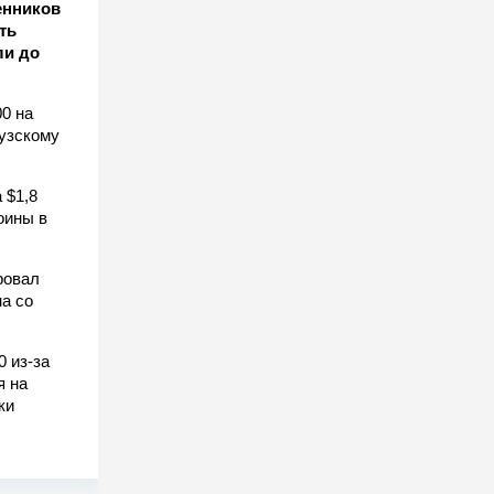
енников
ть
ли до
0 на
узскому
 $1,8
оины в
ровал
а со
0 из-за
я на
ки