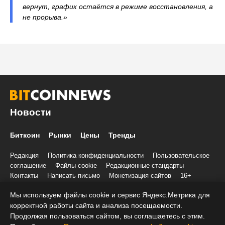
вернут, график остаётся в режиме восстановления, а
не прорыва.»
Новости
Биткоин
Рынки
Цены
Тренды
Редакция
Политика конфиденциальности
Пользовательское
соглашение
Файлы cookie
Редакционные стандарты
Контакты
Написать письмо
Монетизация сайтов
16+
Мы используем файлы cookie и сервис Яндекс.Метрика для
© 2020-2026 Все права и материалы принадлежат «БиткоинНьюс»
корректной работы сайта и анализа посещаемости.
Учредитель и редакция: ООО «Трафик», ИНН 7813175200, ОГРН
1027806866724, 197022, г. Санкт-Петербург, ул. Льва Толстого, д.
Продолжая пользоваться сайтом, вы соглашаетесь с этим.
1–3, литер А, помещение 40-Н, комната 12