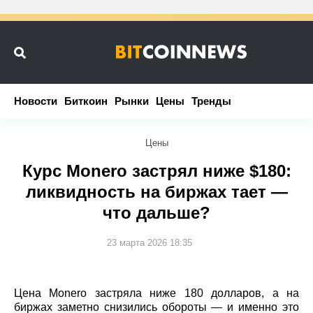
Новости
Новости
Биткоин
Биткоин
Рынки
Рынки
Цены
Цены
Тренды
Тренды
Цены
Курс Monero застрял ниже $180:
ликвидность на биржах тает —
что дальше?
23 марта 2026 18:35
Цена Monero застряла ниже 180 долларов, а на
биржах заметно снизились обороты — и именно это