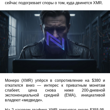
сейчас подогревает споры о том, куда двинется XMR.
Монеро (XMR) упёрся в сопротивление на $380 и
откатился вниз — интерес к приватным монетам
слабеет, цена снова ниже 200‑дневной
экспоненциальной средней (EMA), инициативой
владеют «медведи».
На 2‑часовом графике XMR торгуется около $355,95.